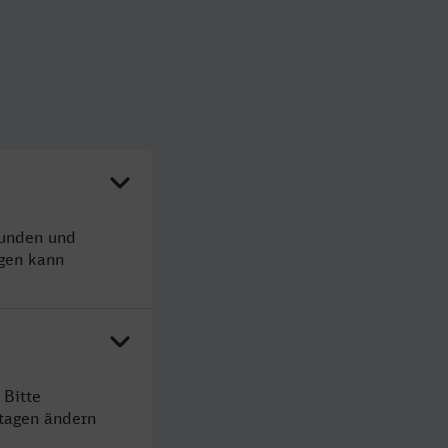
tunden und
gen kann
 Bitte
rtagen ändern