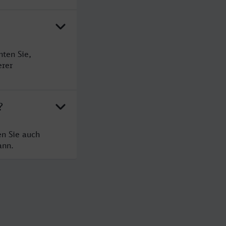
ten Sie,
erer
?
en Sie auch
ann.