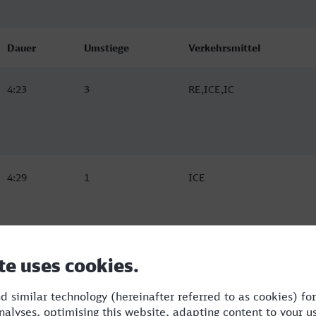
Dauer
Umstiege
Verkehrsmittel
4:23
3
RE,ICE,IC
4:29
1
ICE
4:33
2
ICE