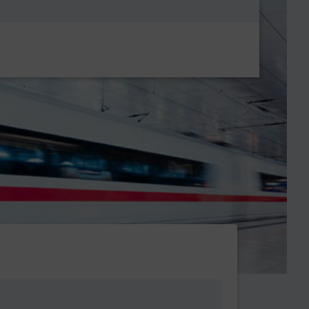
Metanavigatio