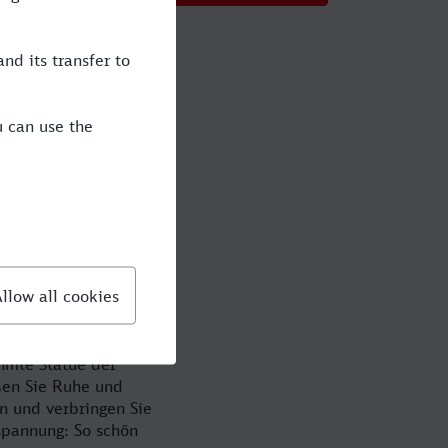
gen der Bahn
ansestadt
emen hat seinen
 bekannten
erlichen Schnoor-
wagen buchen Sie
erspricht
ühmte Statue der
en Sie Ruhe und
n und verbringen Sie
spannung: So schön