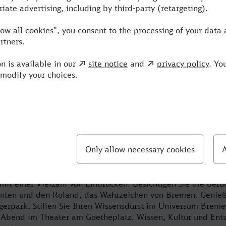
ockt: Reisen Sie mit den bequemen Zü
 und entdecken Sie den Charme der H
he Gemütlichkeit und reisen Sie ins kleinste Bundesland. Br
ieten! Neben der traditionsreichen Küche und überregional
rzaubert vor allem die einmalige Altstadt mit dem mittelalt
en. Nicht nur Ihre Fahrkarte, auch Ihr Hotel und einen Miet
 in unserem Online-Reiseportal. Ein Wochenende in Bremen v
 mit einer Vielzahl von Eindrücken: Besichtigen Sie die ber
nten und den Roland, das Wahrzeichen von Bremen. Genieß
erpark. Stillen Sie Ihren Wissensdurst im Universum Breme
 Abend im Theater am Goetheplatz. Wissen, Kultur und Ent