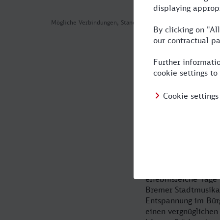
Mögliche Verbindungen, Stand: 2026-08-08 03:21
Der Norden l
nach Bremen
Erleben Sie nordisc
Besuchern viel zu b
Bierspezialitäten ve
Viertel die Reisend
günstig und schnell
erlebnisreiche Tage
Bremer Stadtmusika
Entspannung im Bürg
einen vergnüglichen