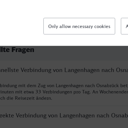
llte Fragen
chnellste Verbindung von Langenhagen nach Osn
erbindung mit dem Zug von Langenhagen nach Osnabrück bet
inuten mit etwa 33 Verbindungen pro Tag. An Wochenende
ich die Reisezeit ändern.
direkte Verbindung von Langenhagen nach Osnab