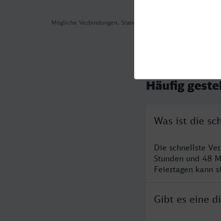
Mögliche Verbindungen, Stand: 2026-08-03 15:10
Häufig geste
Was ist die s
Die schnellste V
Stunden und 48 M
Feiertagen kann s
Gibt es eine 