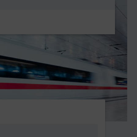
Metanavigatio