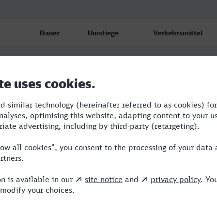
Dauer
Umstiege
Verkehrsmittel
1:48
1
RB,GV
3:05
2
RB,RE,ERB
3:05
2
RB,RE,ERB