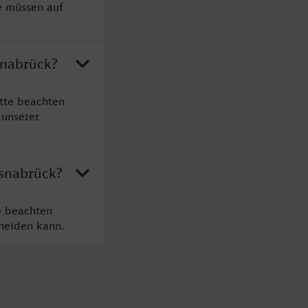
e müssen auf
snabrück?
tte beachten
 unserer
Osnabrück?
e beachten
cheiden kann.