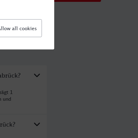
abrück?
rägt 1
n und
rück?