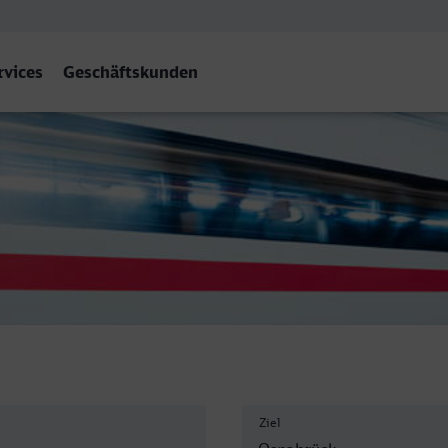
rvices
Geschäftskunden
brück Hbf
Ziel