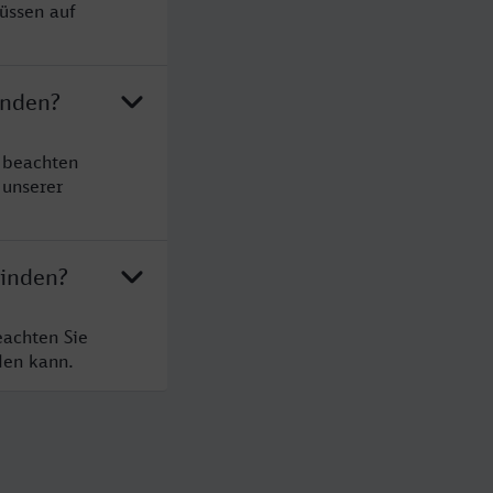
üssen auf
inden?
 beachten
 unserer
Minden?
eachten Sie
den kann.