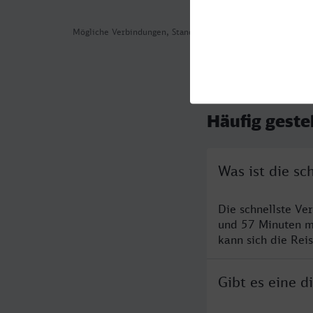
Mögliche Verbindungen, Stand: 2026-08-03 05:36
Häufig geste
Was ist die s
Die schnellste V
und 57 Minuten m
kann sich die Rei
Gibt es eine 