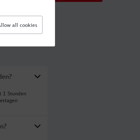
den?
t 1 Stunden
ertagen
en?