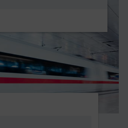
Metanavigatio