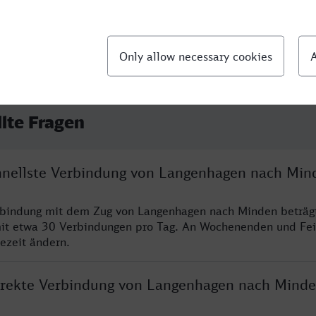
llte Fragen
chnellste Verbindung von Langenhagen nach Min
erbindung mit dem Zug von Langenhagen nach Minden beträg
it etwa 30 Verbindungen pro Tag. An Wochenenden und Fei
sezeit ändern.
direkte Verbindung von Langenhagen nach Mind