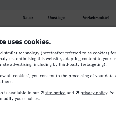
Dauer
Umstiege
Verkehrsmittel
1:57
2
RB,RE,ERB
1:57
2
RB,RE,ERB
1:57
2
RB,RE,ERB