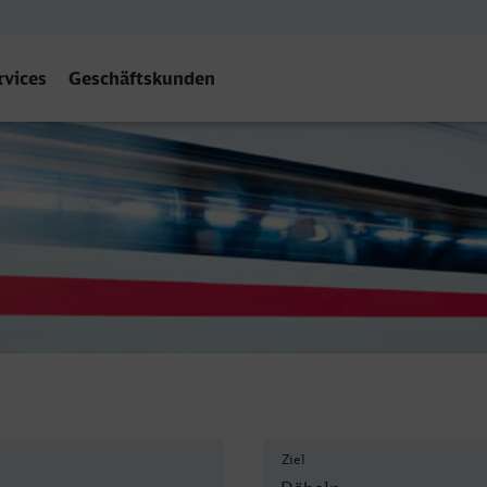
rvices
Geschäftskunden
ln Hbf
Ziel