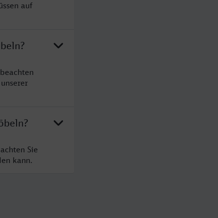
üssen auf
öbeln?
 beachten
 unserer
öbeln?
achten Sie
den kann.