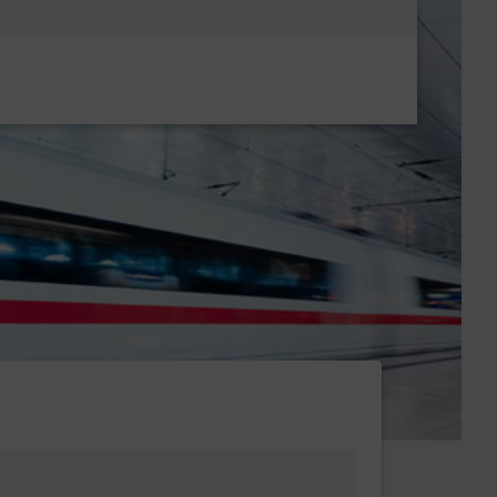
Metanavigatio