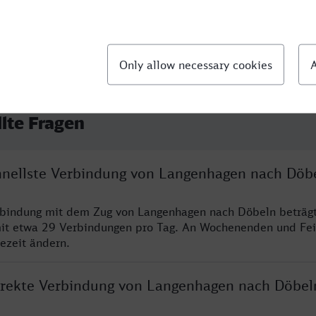
llte Fragen
chnellste Verbindung von Langenhagen nach Döb
erbindung mit dem Zug von Langenhagen nach Döbeln beträg
it etwa 29 Verbindungen pro Tag. An Wochenenden und Fei
sezeit ändern.
direkte Verbindung von Langenhagen nach Döbel