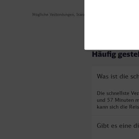
Mögliche Verbindungen, Stand: 2026-08-03 03:52
Häufig geste
Was ist die s
Die schnellste V
und 57 Minuten m
kann sich die Rei
Gibt es eine 