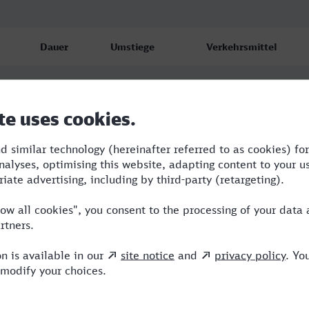
Dauer
Umstiege
Verkehrsmittel
4:57
3
RE,SBH,IC,MRB
5:46
3
RE,ICE,MRB
5:02
4
RE,ICE,MRB