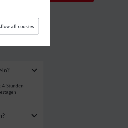
eln?
t 4 Stunden
ertagen
n?