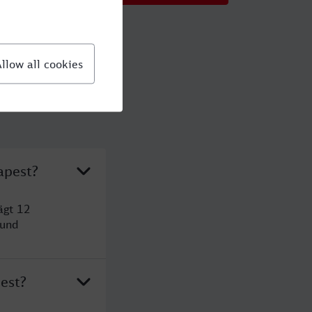
apest?
ägt 12
 und
est?