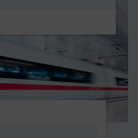
Metanavigatio