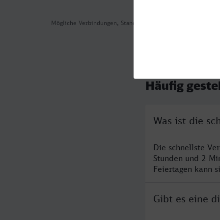
Mögliche Verbindungen, Stand: 2026-08-04 03:07
Häufig geste
Was ist die s
Die schnellste V
Stunden und 2 Mi
Feiertagen kann s
Gibt es eine 