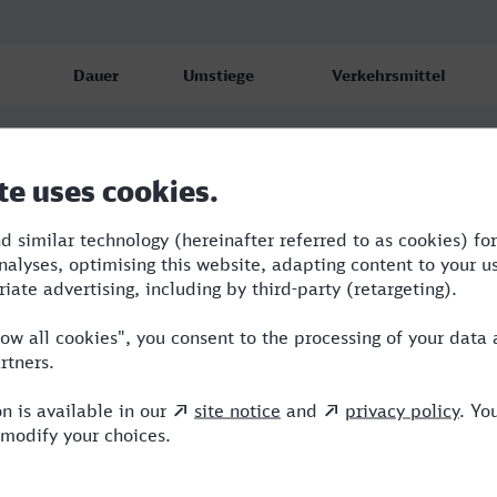
Dauer
Umstiege
Verkehrsmittel
12:02
4
RJX,R,RE,ICE,IC
12:12
3
RJX,R,RE,ICE
16:12
5
RJX,R,RE,BRB,ICE