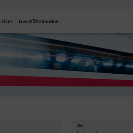
rvices
Geschäftskunden
est-Déli
Ziel