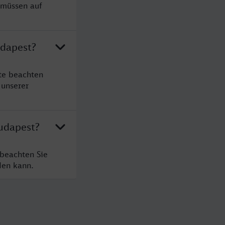
 müssen auf
udapest?
te beachten
 unserer
udapest?
 beachten Sie
den kann.