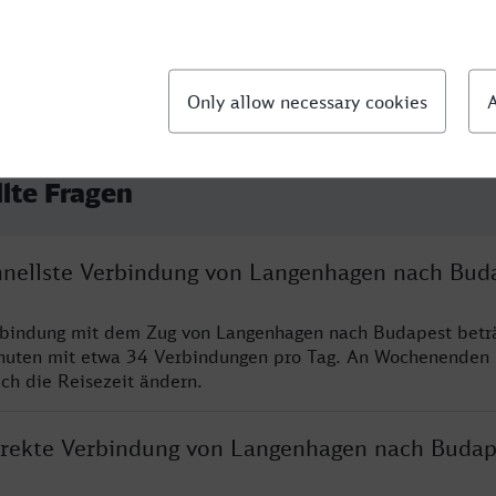
llte Fragen
chnellste Verbindung von Langenhagen nach Bud
erbindung mit dem Zug von Langenhagen nach Budapest betr
nuten mit etwa 34 Verbindungen pro Tag. An Wochenenden
ich die Reisezeit ändern.
direkte Verbindung von Langenhagen nach Budap