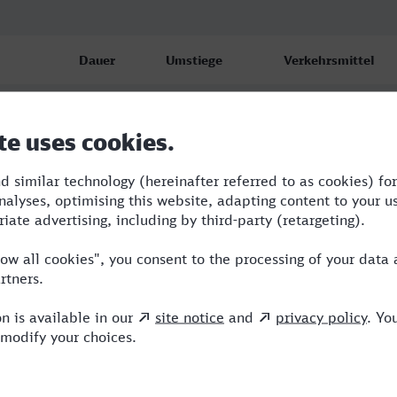
Dauer
Umstiege
Verkehrsmittel
2:07
1
S,AG
2:27
1
RE,AG
2:44
3
RE,AG,ICE