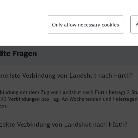
llte Fragen
chnellste Verbindung von Landshut nach Fürth?
rbindung mit dem Zug von Landshut nach Fürth beträgt 2 S
 30 Verbindungen pro Tag. An Wochenenden und Feiertagen 
ern.
direkte Verbindung von Landshut nach Fürth?