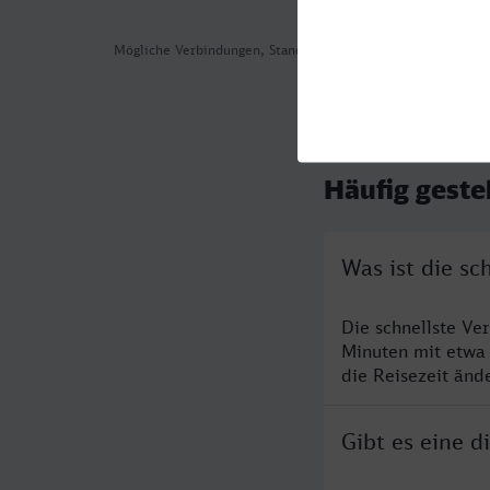
Mögliche Verbindungen, Stand: 2026-08-04 03:27
Häufig geste
Was ist die s
Die schnellste Ve
Minuten mit etwa
die Reisezeit änd
Gibt es eine 