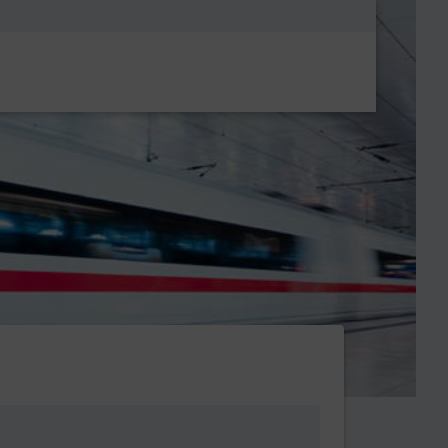
Metanavigatio