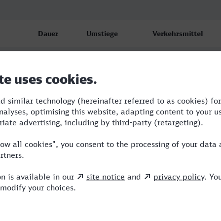
Dauer
Umstiege
Verkehrsmittel
rg
9:46
4
BUS,S,RE,ICE
6
rg
11:33
4
NBE,RE,ICE
6
rg
13:09
4
NBE,RE,ICE,ALX
6