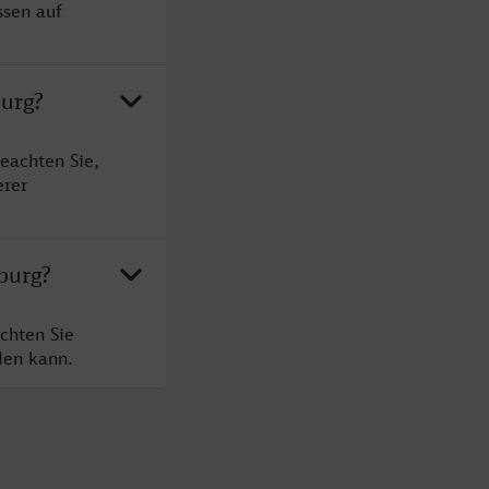
ssen auf
burg?
eachten Sie,
erer
burg?
chten Sie
den kann.