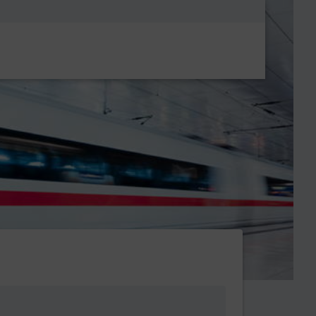
Metanavigatio