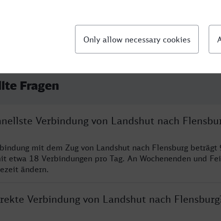
llte Fragen
chnellste Verbindung von Landshut nach Flensbu
rbindung mit dem Zug von Landshut nach Flensburg beträgt
it etwa 18 Verbindungen pro Tag. An Wochenenden und Fei
sezeit ändern.
direkte Verbindung von Landshut nach Flensburg