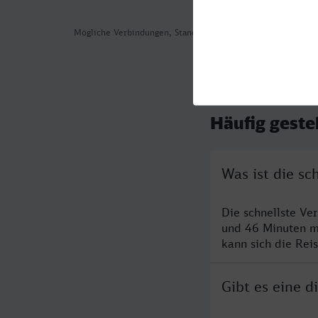
Mögliche Verbindungen, Stand: 2026-07-31 05:12
Häufig geste
Was ist die s
Die schnellste Ve
und 46 Minuten m
kann sich die Rei
Gibt es eine 