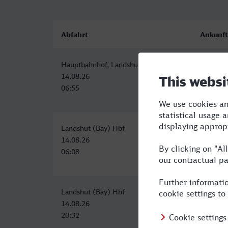
Abfahrt
Ankunft
Hauptbahnhof, Landshut
Flensbu
14.08.26
14.08.2
06:55
16:41
Landshut (Bay) Hbf
Flensbu
14.08.26
14.08.2
06:08
17:41
Landshut (Bay) Hbf
Flensbu
14.08.26
15.08.2
20:32
09:41