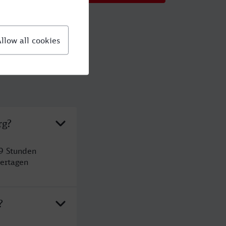
rg?
 9 Stunden
ertagen
?