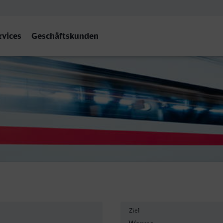
rvices
Geschäftskunden
s Hbf
Ziel