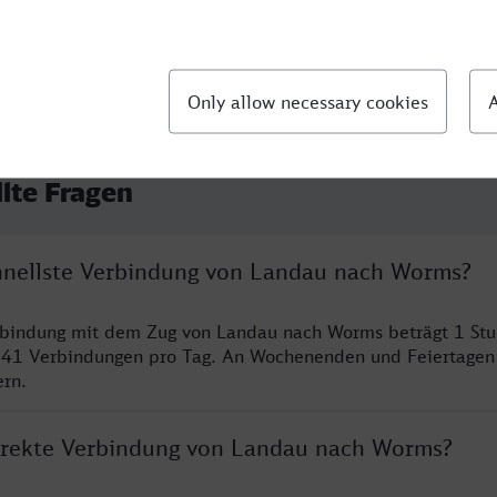
llte Fragen
chnellste Verbindung von Landau nach Worms?
erbindung mit dem Zug von Landau nach Worms beträgt 1 St
 41 Verbindungen pro Tag. An Wochenenden und Feiertagen 
ern.
direkte Verbindung von Landau nach Worms?