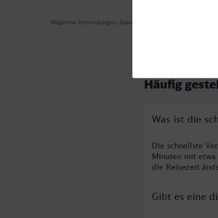
Mögliche Verbindungen, Stand: 2026-08-08 05:32
Häufig geste
Was ist die s
Die schnellste V
Minuten mit etwa
die Reisezeit änd
Gibt es eine 