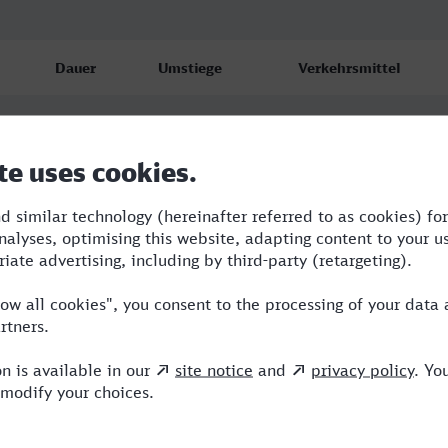
Dauer
Umstiege
Verkehrsmittel
1:06
2
RB,RE,S
1:40
2
RB,RE
2:06
3
RB