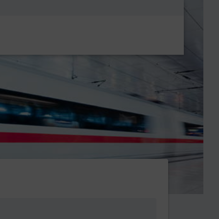
Metanavigatio