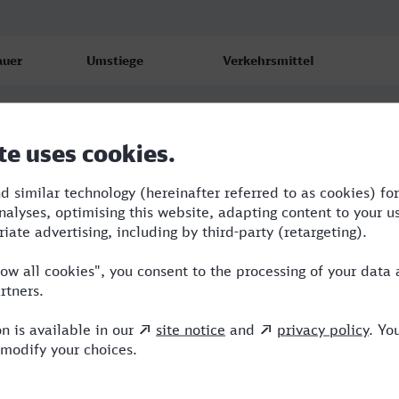
auer
Umstiege
Verkehrsmittel
11
4
RE,IC,ICE
00
2
RE,ARV,ICE
:57
2
RE,ARV,ICE