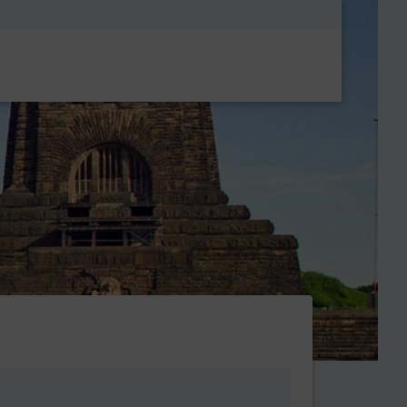
Metanavigatio