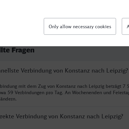
llte Fragen
hnellste Verbindung von Konstanz nach Leipzig?
rbindung mit dem Zug von Konstanz nach Leipzig beträgt 7 
twa 59 Verbindungen pro Tag. An Wochenenden und Feierta
 ändern.
direkte Verbindung von Konstanz nach Leipzig?