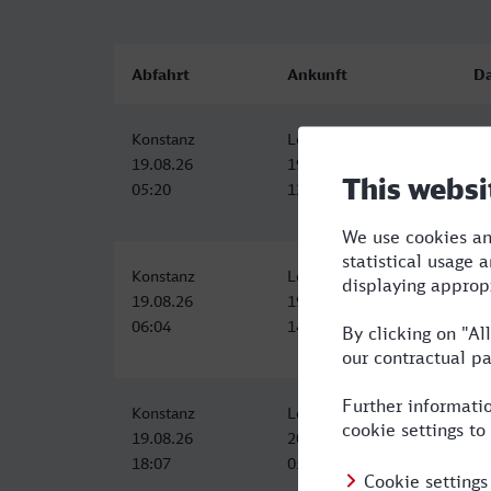
Abfahrt
Ankunft
D
Konstanz
Leipzig Hbf
7:
19.08.26
19.08.26
05:20
12:31
Konstanz
Leipzig Hbf
8:
19.08.26
19.08.26
06:04
14:04
Konstanz
Leipzig Hbf
10
19.08.26
20.08.26
18:07
05:04