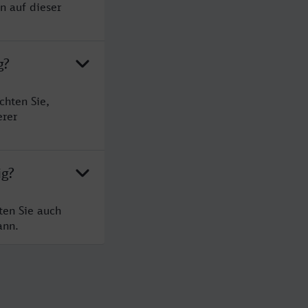
n auf dieser
g?
chten Sie,
erer
ig?
ten Sie auch
ann.