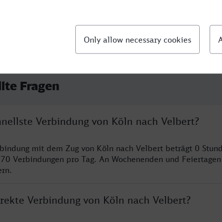
llte Fragen
hnellste Verbindung von Köln nach Velbert?
rbindung mit dem Zug von Köln nach Velbert beträgt 0 Stun
 70 Verbindungen pro Tag. An Wochenenden und Feiertagen 
ern.
irekte Verbindung von Köln nach Velbert?