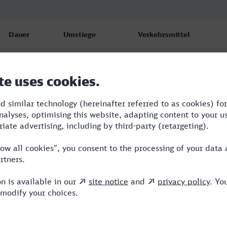
Dauer
Umstiege
Verkehrsmittel
0:58
1
S,ICE
1:03
1
RE,NX
1:03
1
RE,NX