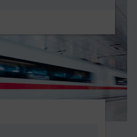
Metanavigatio