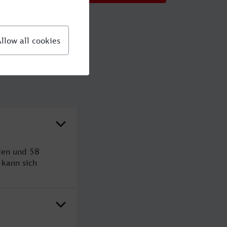
den und 58
kann sich