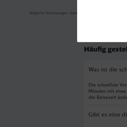
Mögliche Verbindungen, Stand: 2026-08-06 08:46
Häufig geste
Was ist die sc
Die schnellste Ve
Minuten mit etwa
die Reisezeit änd
Gibt es eine d