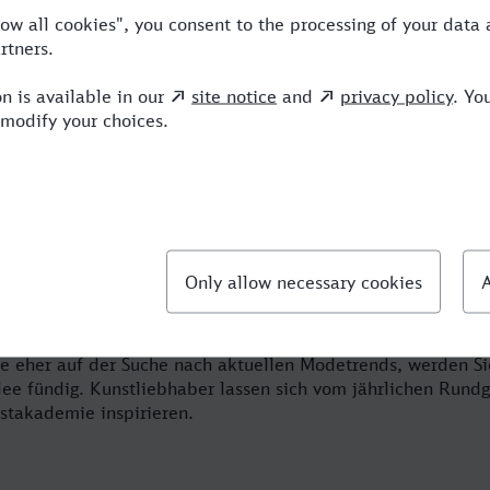
e mit dem Zug von Köln nach Düsseldor
r eine Reise wert: Besuchen Sie vielfältige Galerien, gehen
kunden Sie das bunte Treiben in der legendären Altstadt. Mi
üsseldorf besonders komfortabel und günstig. Nicht nur Ihre
twagen buchen Sie günstig und schnell in unserem Online-Re
t nach Düsseldorf, wird Sie die ausgelassene Herzlichkeit de
ie eher auf der Suche nach aktuellen Modetrends, werden S
ee fündig. Kunstliebhaber lassen sich vom jährlichen Rund
nstakademie inspirieren.