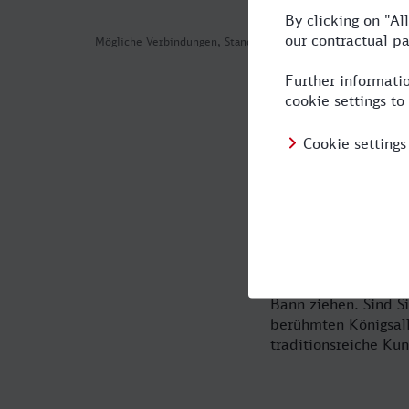
Mögliche Verbindungen, Stand: 2026-08-05 00:17
In windeseil
Düsseldorf ist imme
Königsallee oder er
Sie von Köln nach D
Hotel und einen Mie
Sie zur Karnevalszei
Bann ziehen. Sind S
berühmten Königsall
traditionsreiche Ku