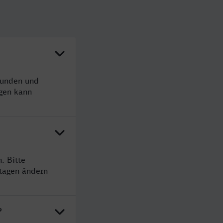
tunden und
gen kann
. Bitte
rtagen ändern
?