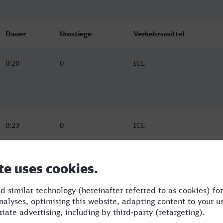
Dauer
Umstiege
Verkehrsmittel
0:20
0
ICE
0:23
0
ICE
0:21
0
ICE