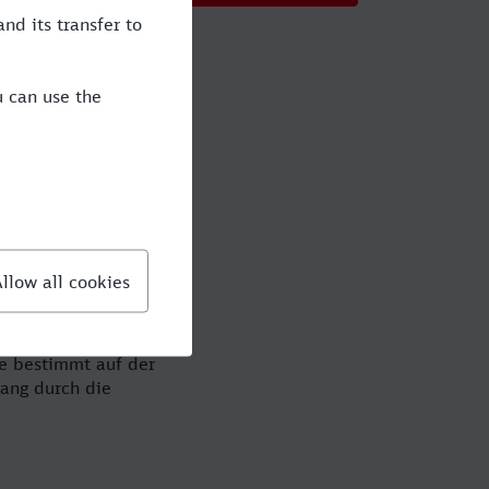
f
 Sie bummeln auf der
t der Bahn reisen
 Fahrkarte, auch Ihr
iseportal! Reisen
r Stadt in Ihren
ie bestimmt auf der
gang durch die