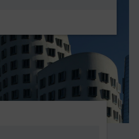
Metanavigatio