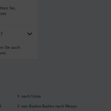
hten Sie,
erer
f?
en Sie auch
ann.
nach Unna
d
von Baden-Baden nach Meran