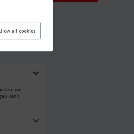
tunden und
gen kann