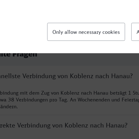
llte Fragen
chnellste Verbindung von Koblenz nach Hanau?
erbindung mit dem Zug von Koblenz nach Hanau beträgt 1 S
twa 38 Verbindungen pro Tag. An Wochenenden und Feierta
 ändern.
direkte Verbindung von Koblenz nach Hanau?