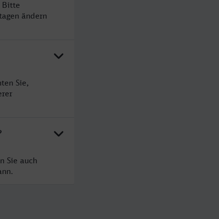
 Bitte
rtagen ändern
ten Sie,
erer
?
n Sie auch
ann.