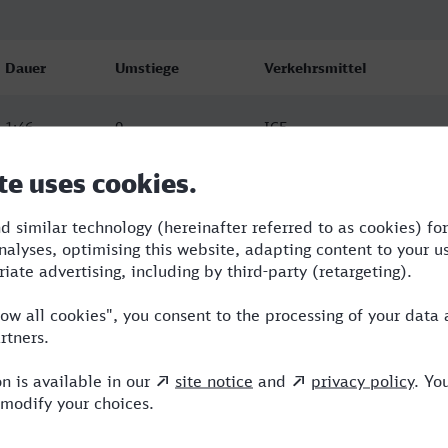
Dauer
Umstiege
Verkehrsmittel
1:46
0
ICE
1:47
0
ICE
2:53
3
VLX,RE,TR