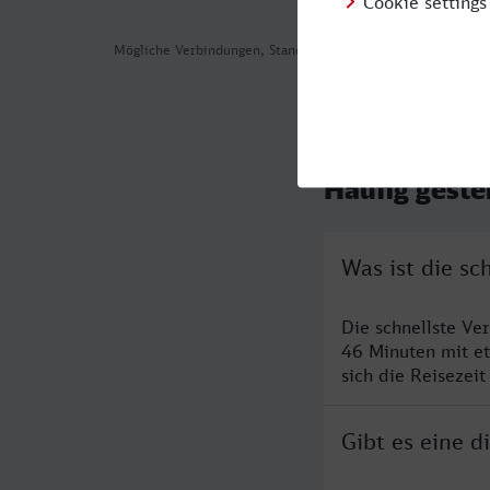
Mögliche Verbindungen, Stand: 2026-08-04 07:53
Häufig geste
Was ist die s
Die schnellste V
46 Minuten mit e
sich die Reisezeit
Gibt es eine 