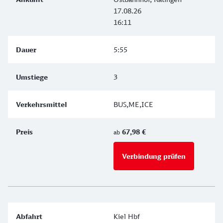
17.08.26
16:11
5:55
3
BUS,ME,ICE
67,98 €
ab
Verbindung prüfen
für Preise 
Kiel Hbf