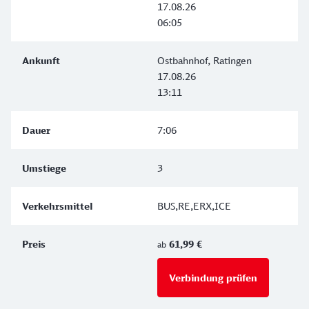
17.08.26
06:05
Ostbahnhof, Ratingen
17.08.26
13:11
7:06
3
BUS,RE,ERX,ICE
61,99 €
ab
Verbindung prüfen
für Preise 