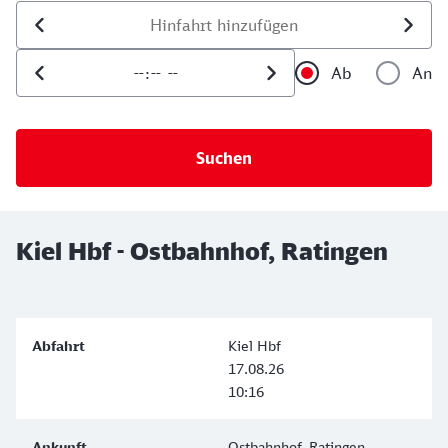
Datum der Hinfahrt
Uhrzeit der Hinfahrt
Ab
An
Uhrzeit als 
Uh
Kiel Hbf - Ostbahnhof, Ratingen
Kiel Hbf
17.08.26
10:16
Ostbahnhof, Ratingen