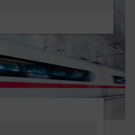
Metanavigatio