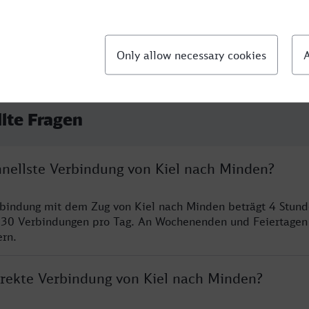
llte Fragen
hnellste Verbindung von Kiel nach Minden?
rbindung mit dem Zug von Kiel nach Minden beträgt 4 Stun
 30 Verbindungen pro Tag. An Wochenenden und Feiertagen 
ern.
direkte Verbindung von Kiel nach Minden?