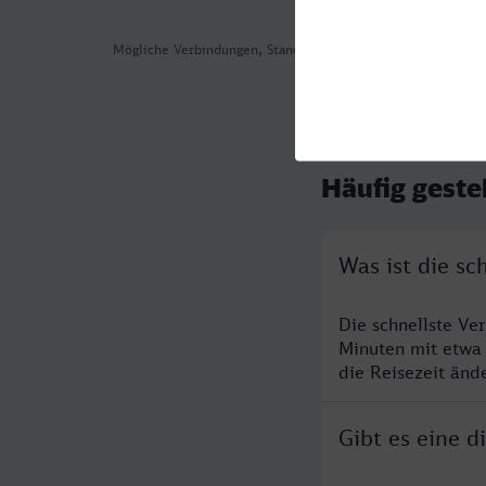
Mögliche Verbindungen, Stand: 2026-08-02 04:08
Häufig geste
Was ist die sc
Die schnellste Ve
Minuten mit etwa
die Reisezeit änd
Gibt es eine 