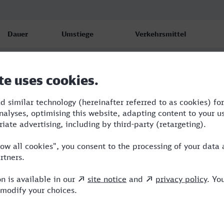
Dauer
Umstiege
Verkehrsmittel
4:24
1
BUS,ICE
5:03
3
BUS,RE,ECE
5:03
3
BUS,RE,ICE