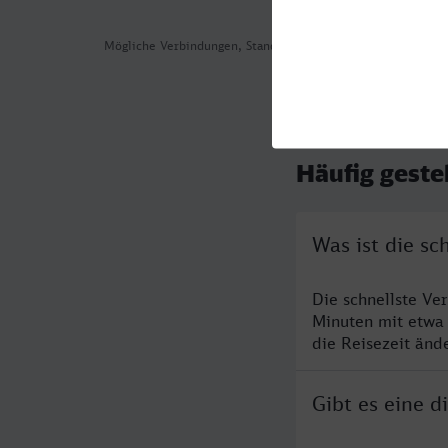
Mögliche Verbindungen, Stand: 2026-08-05 06:11
Häufig geste
Was ist die sc
Die schnellste Ve
Minuten mit etwa
die Reisezeit änd
Gibt es eine d