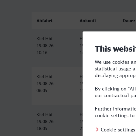
Abfahrt
Ankunft
Dauer
Kiel Hbf
Herford
4:11
19.08.26
19.08.26
10:16
14:27
Kiel Hbf
Herford
5:24
19.08.26
19.08.26
06:05
11:29
Kiel Hbf
Herford
5:22
19.08.26
19.08.26
18:05
23:27