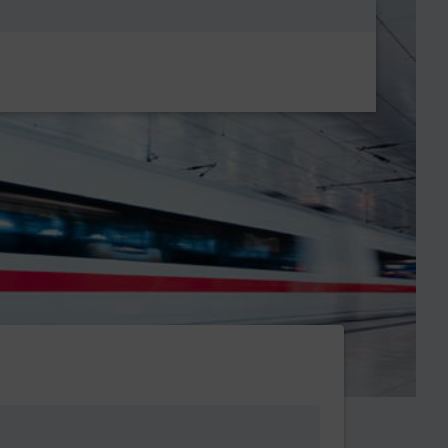
Metanavigatio