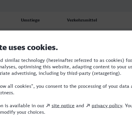
Umstiege
Verkehrsmittel
2
ERB,ICE
3
RE,ERB,ERX,ICE
3
RE,ERB,ERX,ICE