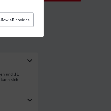
den und 11
kann sich