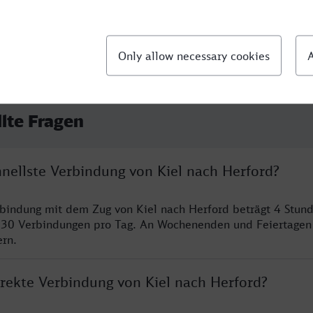
llte Fragen
hnellste Verbindung von Kiel nach Herford?
rbindung mit dem Zug von Kiel nach Herford beträgt 4 Stun
 30 Verbindungen pro Tag. An Wochenenden und Feiertagen 
ern.
irekte Verbindung von Kiel nach Herford?