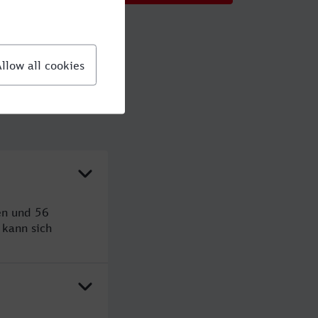
en und 56
kann sich