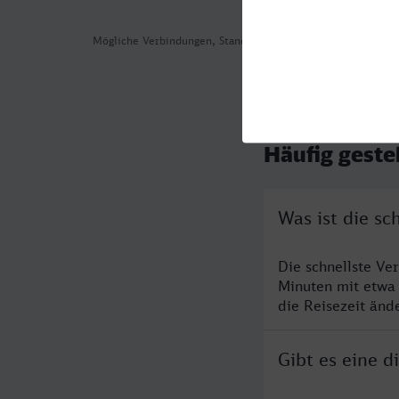
Mögliche Verbindungen, Stand: 2026-08-03 03:50
Häufig geste
Was ist die sc
Die schnellste Ve
Minuten mit etwa
die Reisezeit änd
Gibt es eine d