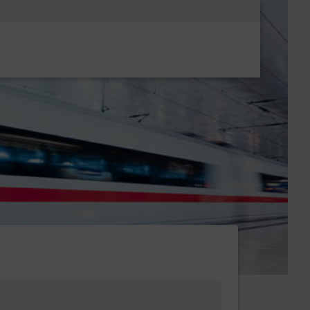
Metanavigatio