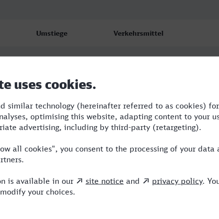
Umstiege
Verkehrsmittel
4
RE,S,RJ,TL,ICE
6
NBE,RE,OE,ICE
3
RJ,TL,ERX,ICE