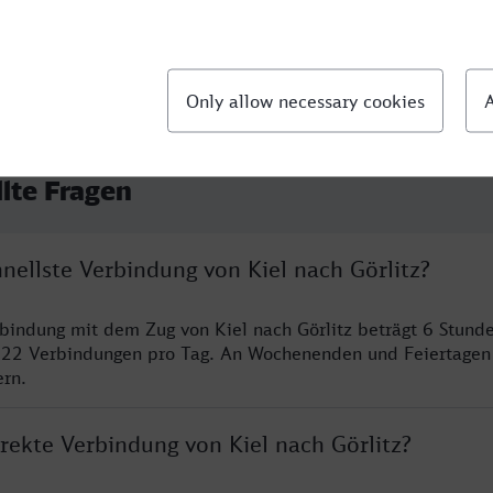
llte Fragen
hnellste Verbindung von Kiel nach Görlitz?
rbindung mit dem Zug von Kiel nach Görlitz beträgt 6 Stund
 22 Verbindungen pro Tag. An Wochenenden und Feiertagen 
ern.
irekte Verbindung von Kiel nach Görlitz?