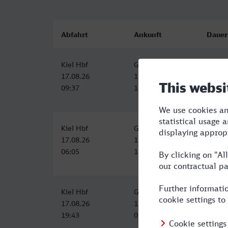
Abfahrt
Ankunft
Dauer
Kiel Hbf
Görlitz
6:56
17.08.26
17.08.26
09:37
16:33
Kiel Hbf
Görlitz
8:09
17.08.26
17.08.26
06:05
14:14
Kiel Hbf
Görlitz
9:47
17.08.26
18.08.26
19:43
05:30