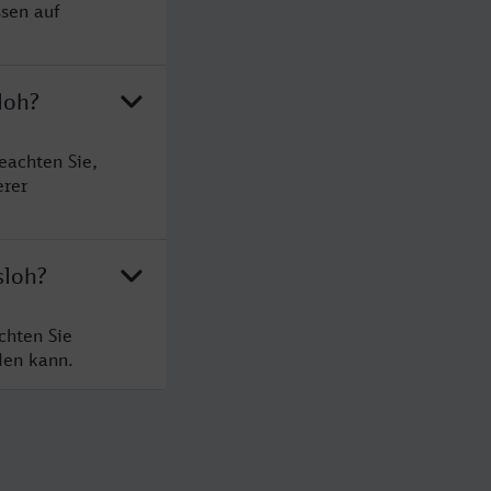
ssen auf
loh?
eachten Sie,
erer
sloh?
chten Sie
den kann.