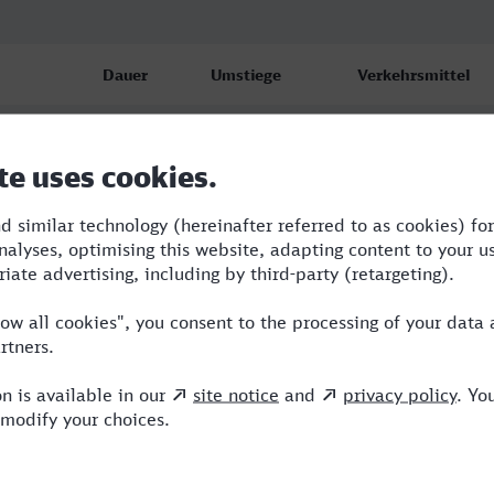
Dauer
Umstiege
Verkehrsmittel
bf
6:52
2
RE,FLX,ICE
bf
8:29
5
RE,ERB,ICE
bf
9:46
4
RE,ERB,ICE,NX