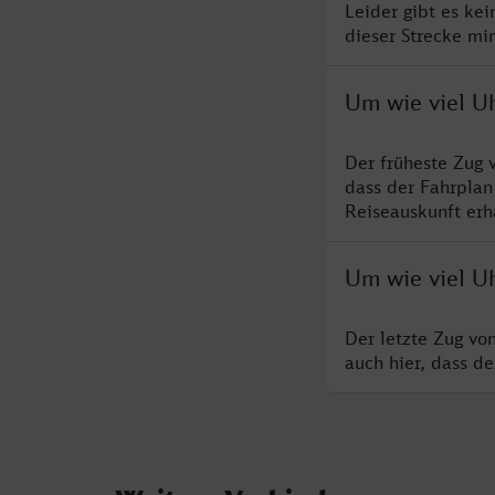
Leider gibt es ke
dieser Strecke mi
Um wie viel U
Der früheste Zug 
dass der Fahrplan
Reiseauskunft erha
Um wie viel U
Der letzte Zug vo
auch hier, dass d