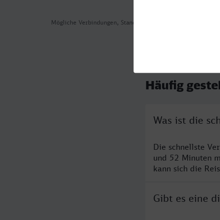
Mögliche Verbindungen, Stand: 2026-07-30 01:41
Häufig geste
Was ist die s
Die schnellste Ve
und 52 Minuten m
kann sich die Rei
Gibt es eine 