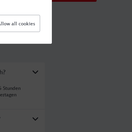
h?
6 Stunden
ertagen
?