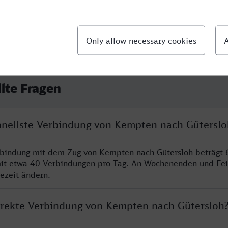
llte Fragen
chnellste Verbindung von Kempten nach Güterslo
rbindung mit dem Zug von Kempten nach Gütersloh beträgt 
it etwa 40 Verbindungen pro Tag. An Wochenenden und Fei
sezeit ändern.
direkte Verbindung von Kempten nach Gütersloh