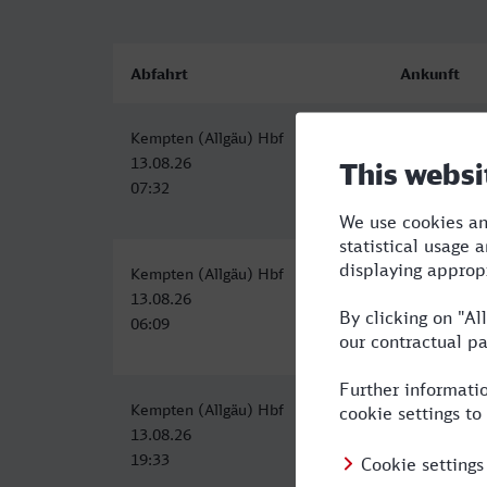
Abfahrt
Ankunft
Kempten (Allgäu) Hbf
Gütersloh H
13.08.26
13.08.26
07:32
14:24
Kempten (Allgäu) Hbf
Gütersloh H
13.08.26
13.08.26
06:09
14:38
Kempten (Allgäu) Hbf
Gütersloh H
13.08.26
14.08.26
19:33
05:19