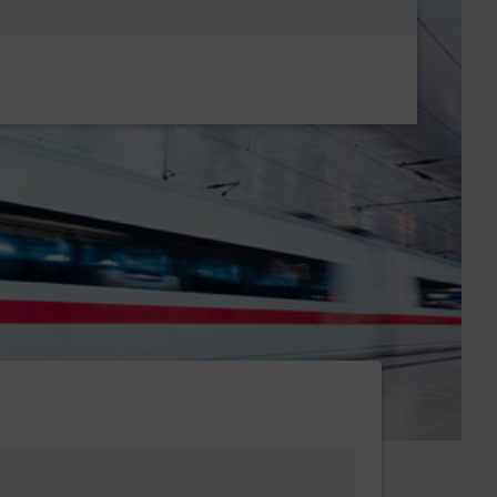
Metanavigatio