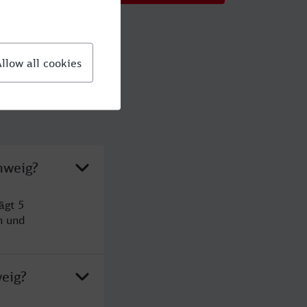
hweig?
ägt 5
n und
eig?