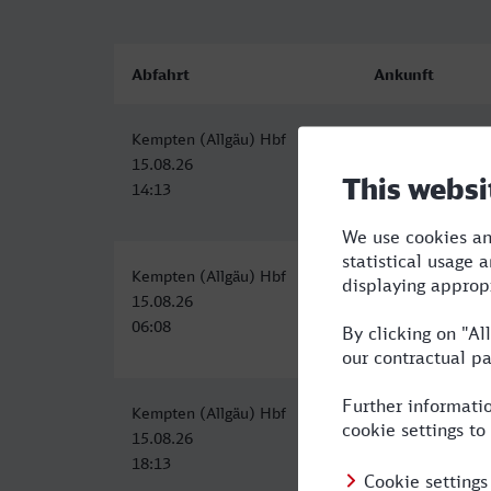
Abfahrt
Ankunft
Kempten (Allgäu) Hbf
Braunschweig H
15.08.26
15.08.26
14:13
19:59
Kempten (Allgäu) Hbf
Braunschweig H
15.08.26
15.08.26
06:08
13:01
Kempten (Allgäu) Hbf
Braunschweig H
15.08.26
16.08.26
18:13
05:57