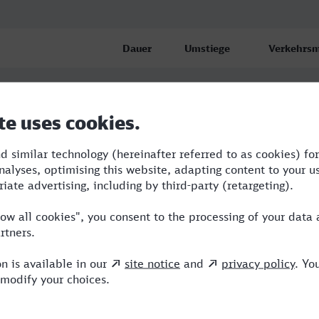
Dauer
Umstiege
Verkehrsm
bf
5:46
2
RE,ICE
bf
6:53
3
RE,ICE
auptbahnhof
11:44
4
BUS,RE,IC