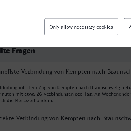
llte Fragen
chnellste Verbindung von Kempten nach Braunsc
erbindung mit dem Zug von Kempten nach Braunschweig betr
inuten mit etwa 26 Verbindungen pro Tag. An Wochenende
ich die Reisezeit ändern.
direkte Verbindung von Kempten nach Braunschw