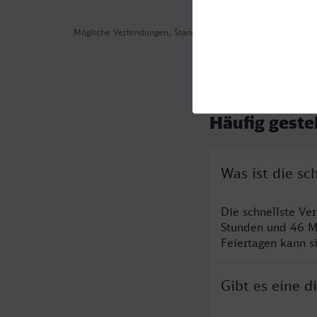
Mögliche Verbindungen, Stand: 2026-08-01 04:21
Häufig geste
Was ist die s
Die schnellste V
Stunden und 46 M
Feiertagen kann s
Gibt es eine 