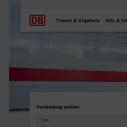
Hauptnavigation
Tickets & Angebote
Info & Se
Kempten (Allgäu) Hbf - Br
Verbindung suchen
Start