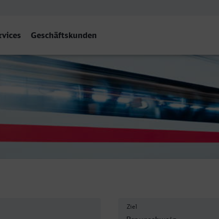
rvices
Geschäftskunden
aunschweig Hbf
Ziel