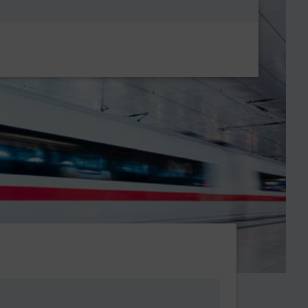
Metanavigatio