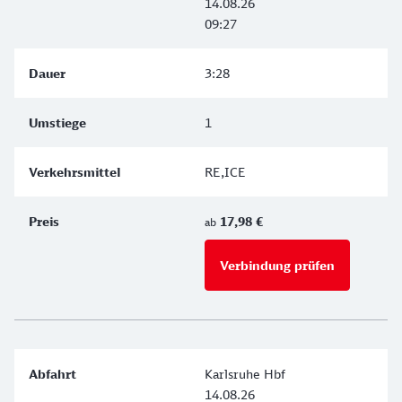
14.08.26
09:27
3:28
1
RE,ICE
17,98 €
ab
Verbindung prüfen
für Preise 
Karlsruhe Hbf
14.08.26