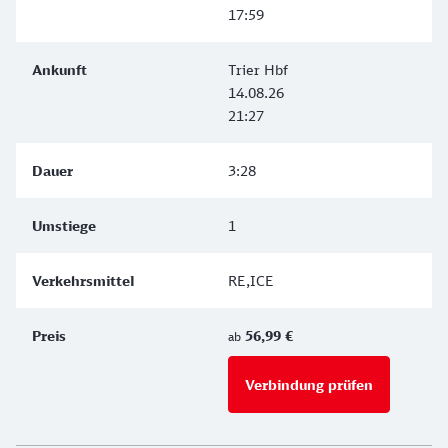
17:59
Trier Hbf
14.08.26
21:27
3:28
1
RE,ICE
56,99 €
ab
Verbindung prüfen
für Preise 