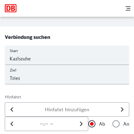
Hauptnavigation
M
Karlsruhe Hbf - Trier Hbf
Verbindung suchen
Start
Ziel
Hinfahrt
Datum der Hinfahrt
Uhrzeit der Hinfahrt
Ab
An
Uhrzeit als 
Uh