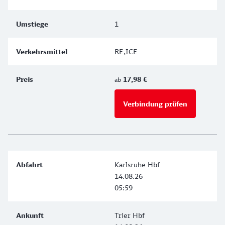
1
RE,ICE
17,98 €
ab
Verbindung prüfen
für Preise 
Karlsruhe Hbf
14.08.26
05:59
Trier Hbf