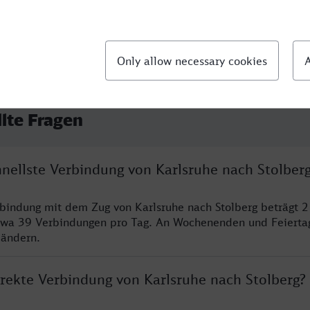
llte Fragen
hnellste Verbindung von Karlsruhe nach Stolber
rbindung mit dem Zug von Karlsruhe nach Stolberg beträgt 
twa 39 Verbindungen pro Tag. An Wochenenden und Feierta
 ändern.
irekte Verbindung von Karlsruhe nach Stolberg?