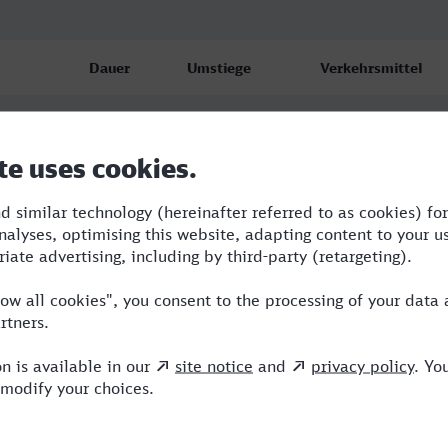
Dauer
Umstiege
Verkehrsmittel
2:52
3
S,RE,ICE
2:58
2
ICE,NX
3:30
2
RE,ICE