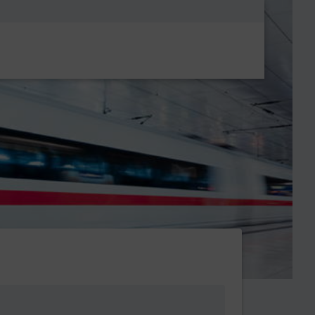
Metanavigatio