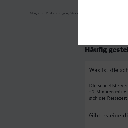
Mögliche Verbindungen, Stand: 2026-08-05 12:20
Häufig geste
Was ist die sc
Die schnellste Ve
52 Minuten mit e
sich die Reisezeit
Gibt es eine d