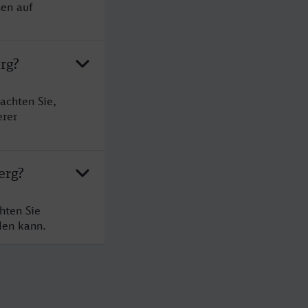
sen auf
rg?
achten Sie,
erer
erg?
hten Sie
den kann.