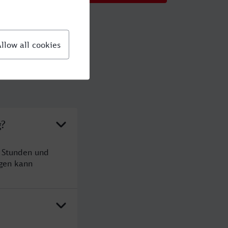
g?
2 Stunden und
gen kann