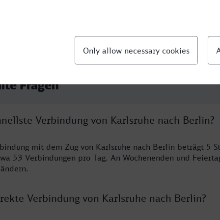
llte Fragen
hnellste Verbindung von Karlsruhe nach Berlin?
rbindung mit dem Zug von Karlsruhe nach Berlin beträgt 5 
twa 53 Verbindungen pro Tag. An Wochenenden und Feierta
 ändern.
irekte Verbindung von Karlsruhe nach Berlin?