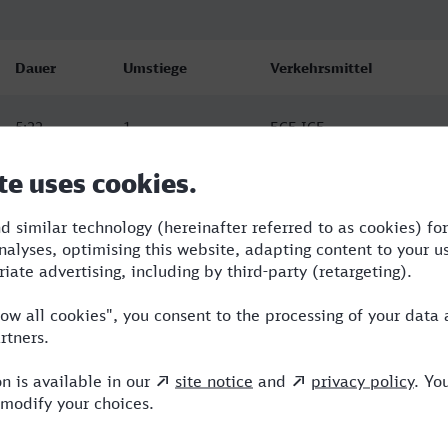
Dauer
Umstiege
Verkehrsmittel
5:22
1
ECE,ICE
5:35
0
ICE
5:33
0
ICE