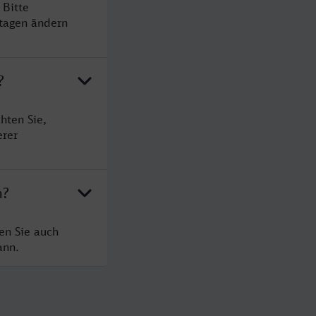
 Bitte
rtagen ändern
?
hten Sie,
erer
n?
en Sie auch
ann.