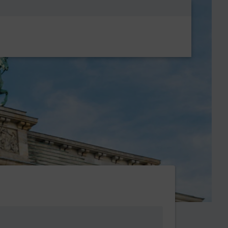
Metanavigatio