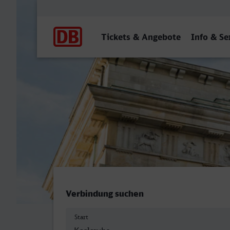
Hauptnavigation
Tickets & Angebote
Info & Se
Karlsruhe Hbf - Berlin Hbf
Verbindung suchen
Start