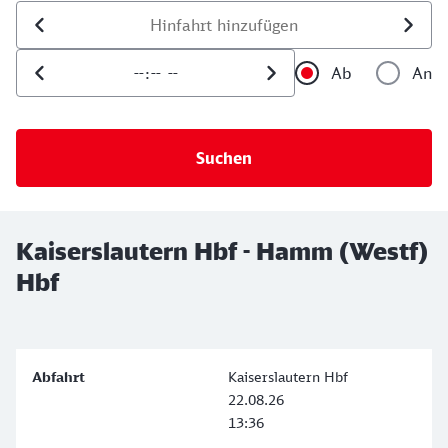
Datum der Hinfahrt
Uhrzeit der Hinfahrt
Ab
An
Uhrzeit als 
Uh
Kaiserslautern Hbf - Hamm (Westf)
Hbf
Kaiserslautern Hbf
22.08.26
13:36