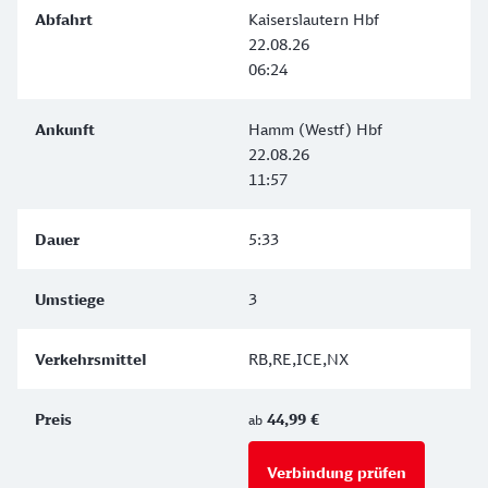
Kaiserslautern Hbf
22.08.26
06:24
Hamm (Westf) Hbf
22.08.26
11:57
5:33
3
RB,RE,ICE,NX
44,99 €
ab
Verbindung prüfen
für Preise 