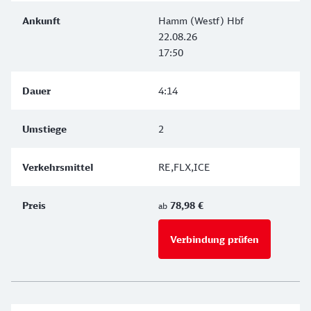
Hamm (Westf) Hbf
22.08.26
17:50
4:14
2
RE,FLX,ICE
78,98 €
ab
Verbindung prüfen
für Preise 