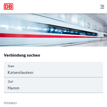
Hauptnavigation
M
Kaiserslautern Hbf - Hamm (Westf) H
Verbindung suchen
Start
Ziel
Hinfahrt