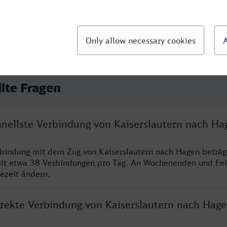
llte Fragen
hnellste Verbindung von Kaiserslautern nach Ha
rbindung mit dem Zug von Kaiserslautern nach Hagen beträg
it etwa 38 Verbindungen pro Tag. An Wochenenden und Fei
sezeit ändern.
direkte Verbindung von Kaiserslautern nach Hag