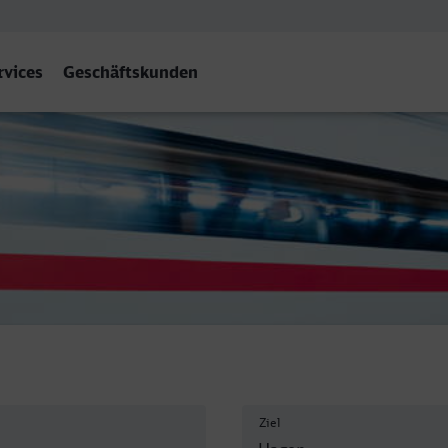
rvices
Geschäftskunden
n Hbf
Ziel