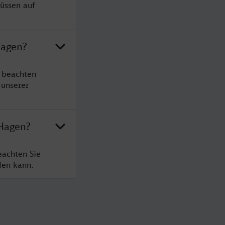
müssen auf
Hagen?
e beachten
 unserer
 Hagen?
eachten Sie
den kann.