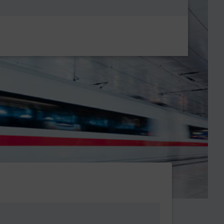
Metanavigatio