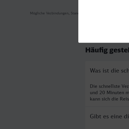
Mögliche Verbindungen, Stand: 2026-08-04 10:03
Häufig geste
Was ist die sc
Die schnellste Ve
und 20 Minuten m
kann sich die Rei
Gibt es eine 