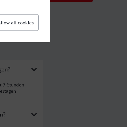
gen?
t 3 Stunden
ertagen
en?