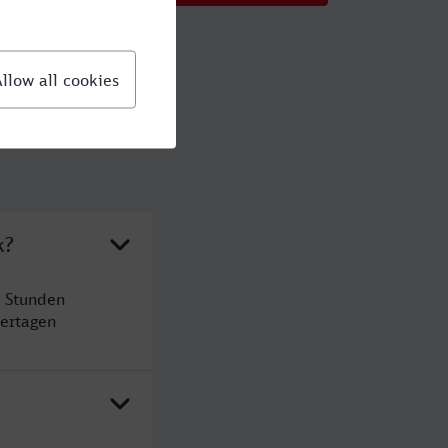
k?
6 Stunden
ertagen