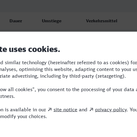
Dauer
Umstiege
Verkehrsmittel
6:19
2
RE,OE,ICE
6:21
2
RE,OE,ICE
6:19
2
RE,OE,ICE