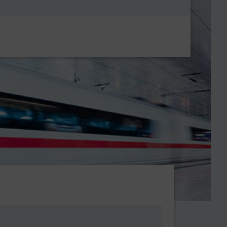
Metanavigatio