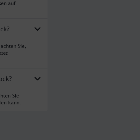
sen auf
ock?
achten Sie,
erer
ock?
hten Sie
den kann.