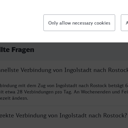
llte Fragen
hnellste Verbindung von Ingolstadt nach Rostoc
rbindung mit dem Zug von Ingolstadt nach Rostock beträgt 
it etwa 28 Verbindungen pro Tag. An Wochenenden und Fei
sezeit ändern.
irekte Verbindung von Ingolstadt nach Rostock?