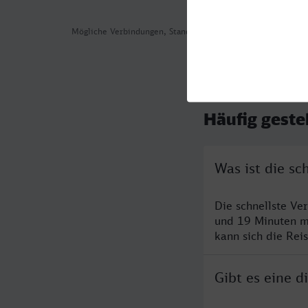
Mögliche Verbindungen, Stand: 2026-08-03 02:02
Häufig geste
Was ist die sc
Die schnellste Ve
und 19 Minuten m
kann sich die Rei
Gibt es eine d