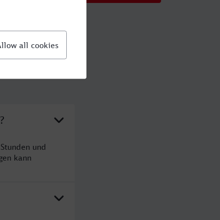
?
 Stunden und
gen kann