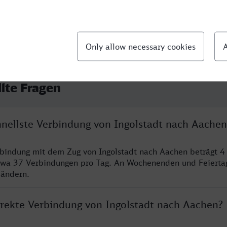
llte Fragen
chnellste Verbindung von Ingolstadt nach Aachen
rbindung mit dem Zug von Ingolstadt nach Aachen beträgt 4
twa 37 Verbindungen pro Tag. An Wochenenden und Feierta
 ändern.
direkte Verbindung von Ingolstadt nach Aachen?