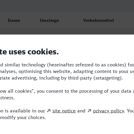
Dauer
Umstiege
Verkehrsmittel
4:49
2
RB,ICE
4:49
2
RB,ICE
6:11
2
ICE,NX