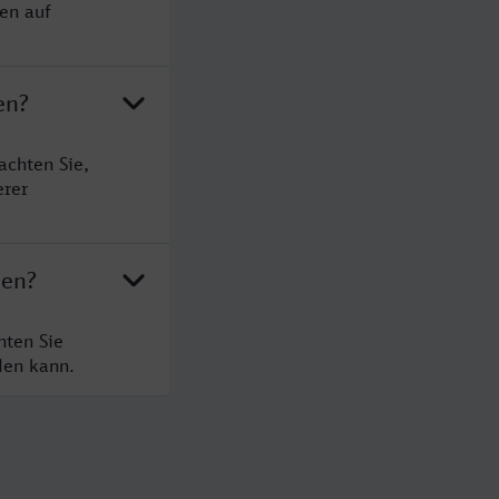
en auf
en?
achten Sie,
erer
hen?
hten Sie
den kann.