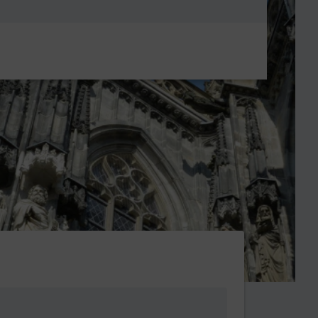
Metanavigatio