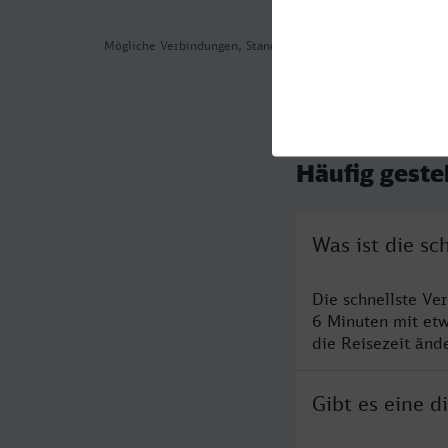
Mögliche Verbindungen, Stand: 2026-08-04 11:59
Häufig geste
Was ist die s
Die schnellste V
6 Minuten mit et
die Reisezeit änd
Gibt es eine 