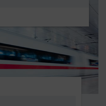
Metanavigatio