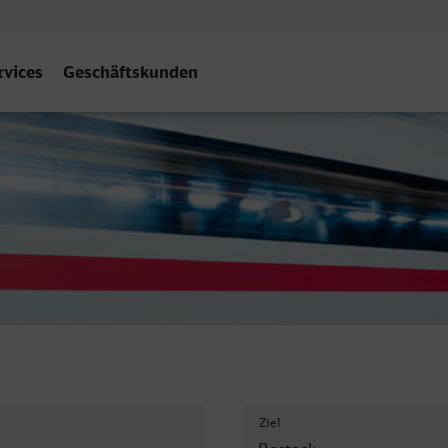
rvices
Geschäftskunden
tock Hbf
Ziel