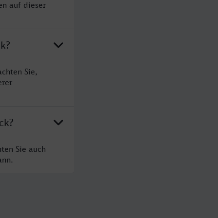
en auf dieser
ck?
chten Sie,
erer
ck?
ten Sie auch
ann.