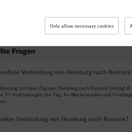
llte Fragen
chnellste Verbindung von Homburg nach Rostock
erbindung mit dem Zug von Homburg nach Rostock beträgt 8
wa 33 Verbindungen pro Tag. An Wochenenden und Feiertage
ern.
direkte Verbindung von Homburg nach Rostock?