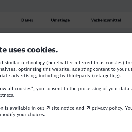
Dauer
Umstiege
Verkehrsmittel
8:06
3
S,ICE
9:26
2
RE,ICE
13:14
2
RE,ICE