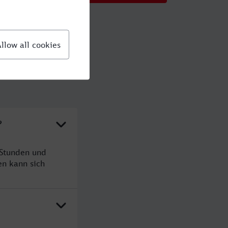
?
 Stunden und
n kann sich