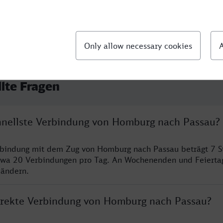
llte Fragen
chnellste Verbindung von Homburg nach Passau?
erbindung mit dem Zug von Homburg nach Passau beträgt 7 
twa 20 Verbindungen pro Tag. An Wochenenden und Feierta
 ändern.
direkte Verbindung von Homburg nach Passau?