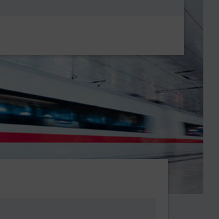
Metanavigatio