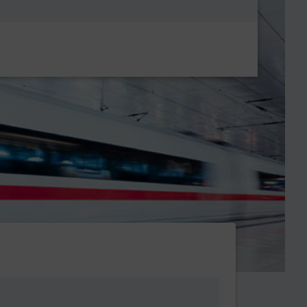
Metanavigatio