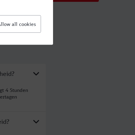
heid?
gt 4 Stunden
ertagen
eid?