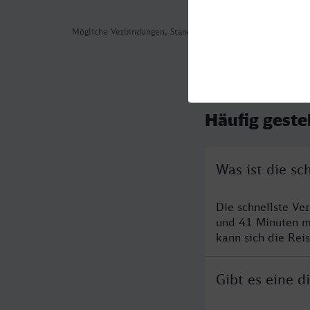
Mögliche Verbindungen, Stand: 2026-08-02 01:36
Häufig geste
Was ist die s
Die schnellste V
und 41 Minuten m
kann sich die Rei
Gibt es eine 