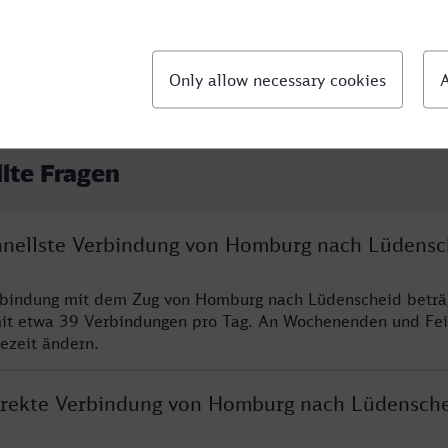
llte Fragen
chnellste Verbindung von Homburg nach Lüdensc
erbindung mit dem Zug von Homburg nach Lüdenscheid beträ
it etwa 39 Verbindungen pro Tag. An Wochenenden und Fei
sezeit ändern.
direkte Verbindung von Homburg nach Lüdensch