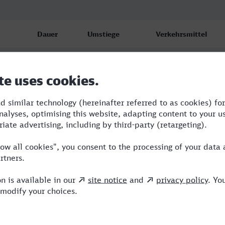
Dauer
Umstiege
Verkehrsmittel
4:41
2
RB,RE,ICE
5:22
2
RB,ICE
5:41
2
RB,RE,ICE