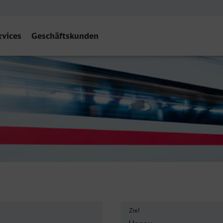
rvices
Geschäftskunden
au Hbf
Ziel