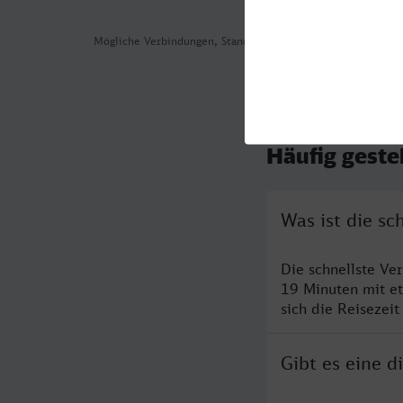
Mögliche Verbindungen, Stand: 2026-08-04 08:37
Häufig geste
Was ist die s
Die schnellste V
19 Minuten mit e
sich die Reisezeit
Gibt es eine 