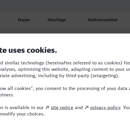
Dauer
Umstiege
Verkehrsmittel
2:19
1
RE,ICE
2:38
2
ICE
2:35
2
RE,ICE