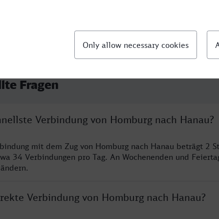
llte Fragen
chnellste Verbindung von Homburg nach Hanau?
erbindung mit dem Zug von Homburg nach Hanau beträgt 2 S
twa 34 Verbindungen pro Tag. An Wochenenden und Feierta
 ändern.
direkte Verbindung von Homburg nach Hanau?