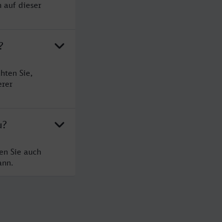
 auf dieser
?
hten Sie,
erer
u?
en Sie auch
ann.