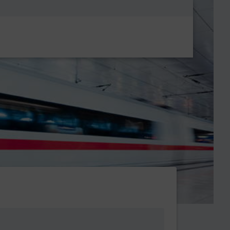
Metanavigatio