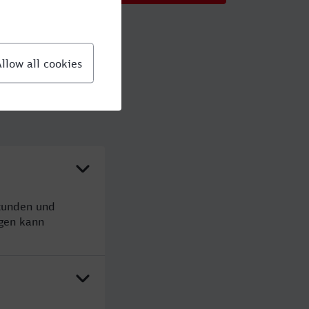
tunden und
gen kann