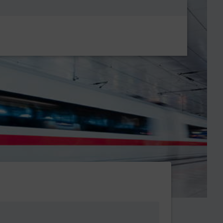
Metanavigatio