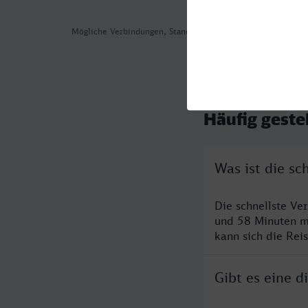
Mögliche Verbindungen, Stand: 2026-08-04 01:41
Häufig geste
Was ist die s
Die schnellste Ve
und 58 Minuten m
kann sich die Rei
Gibt es eine 