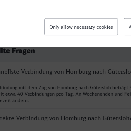
llte Fragen
chnellste Verbindung von Homburg nach Gütersl
rbindung mit dem Zug von Homburg nach Gütersloh beträgt 
it etwa 40 Verbindungen pro Tag. An Wochenenden und Fei
sezeit ändern.
direkte Verbindung von Homburg nach Gütersloh