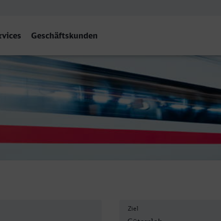
rvices
Geschäftskunden
rsloh Hbf
Ziel