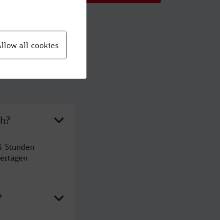
oh?
4 Stunden
ertagen
?