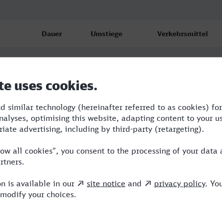
Dauer
Umstiege
Verkehrsmittel
4:58
2
ICE,NX
5:50
2
ICE,NX
5:38
3
RE,ICE,NX