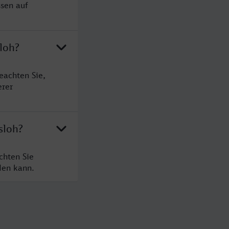
ssen auf
loh?
eachten Sie,
erer
sloh?
chten Sie
den kann.