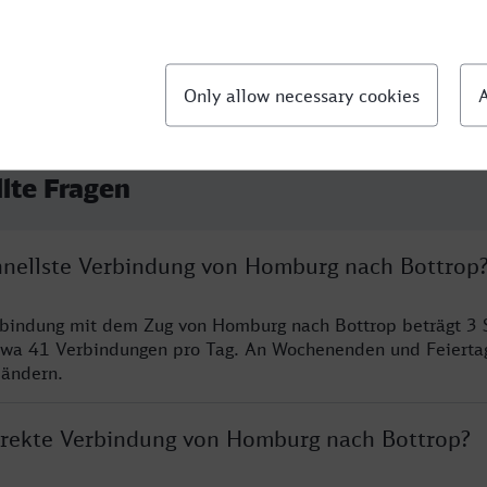
llte Fragen
chnellste Verbindung von Homburg nach Bottrop
erbindung mit dem Zug von Homburg nach Bottrop beträgt 3
twa 41 Verbindungen pro Tag. An Wochenenden und Feierta
 ändern.
direkte Verbindung von Homburg nach Bottrop?