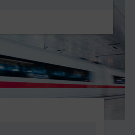
Metanavigatio