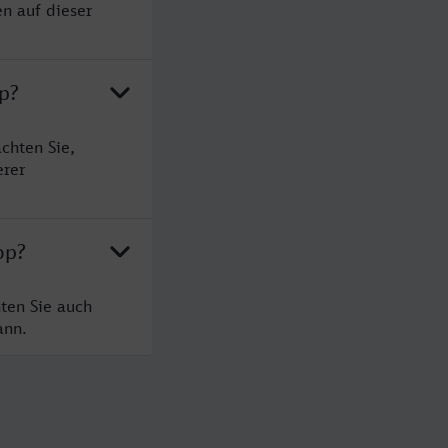
n auf dieser
p?
chten Sie,
erer
op?
ten Sie auch
ann.