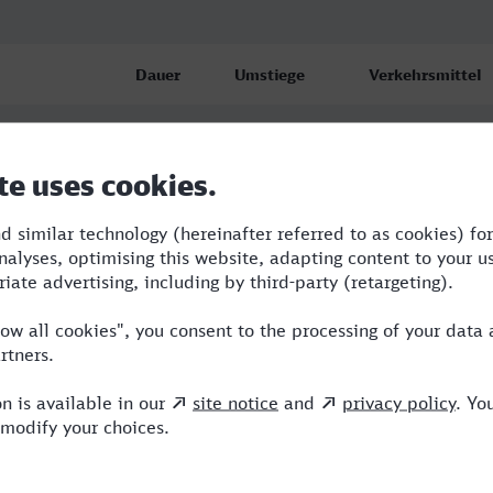
Dauer
Umstiege
Verkehrsmittel
3:54
2
RRB,ICE
4:46
2
RRB,ICE
ttrop
5:10
4
RB,BUS,RE,ICE,