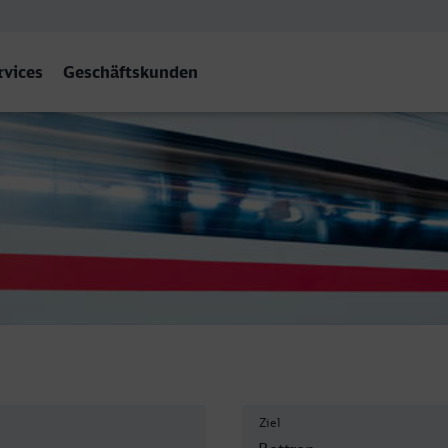
rvices
Geschäftskunden
rop Hbf
Ziel