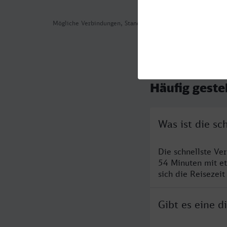
Mögliche Verbindungen, Stand: 2026-07-30 01:39
Häufig geste
Was ist die s
Die schnellste V
54 Minuten mit e
sich die Reisezeit
Gibt es eine 