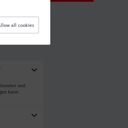
?
 Stunden und
gen kann