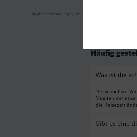
Mögliche Verbindungen, Stand: 2026-08-05 02:32
Häufig geste
Was ist die s
Die schnellste Ve
Minuten mit etwa
die Reisezeit änd
Gibt es eine 