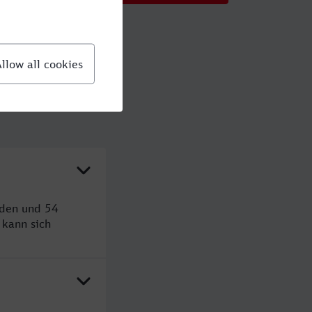
nden und 54
kann sich