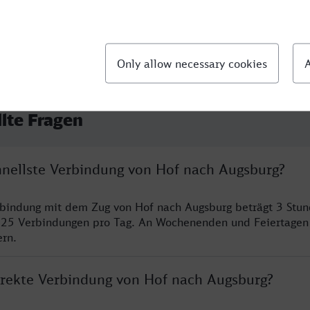
llte Fragen
chnellste Verbindung von Hof nach Augsburg?
rbindung mit dem Zug von Hof nach Augsburg beträgt 3 Stu
 25 Verbindungen pro Tag. An Wochenenden und Feiertagen 
ern.
direkte Verbindung von Hof nach Augsburg?