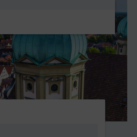
Metanavigatio