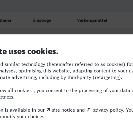
Dauer
Umstiege
Verkehrsmittel
3:54
2
BUS,RE,ICE
4:48
3
BUS,RE,ICE
4:00
2
BUS,RE,ICE