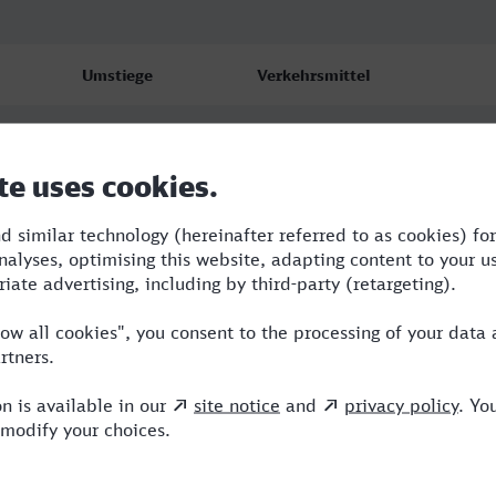
Umstiege
Verkehrsmittel
2
S,RRB,ICE
2
R,RRB,ICE
2
R,RRB,ICE