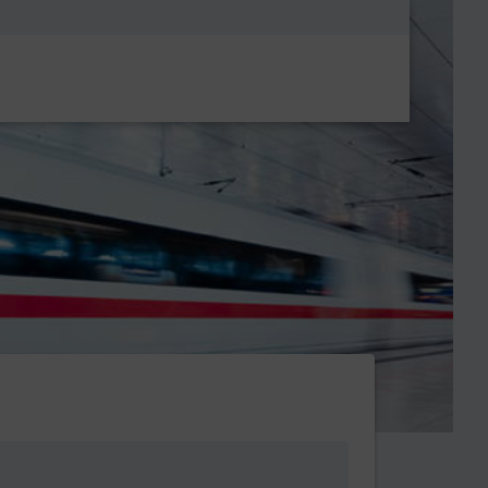
Metanavigatio