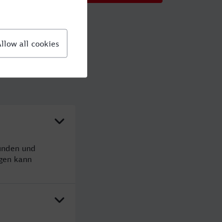
tunden und
gen kann