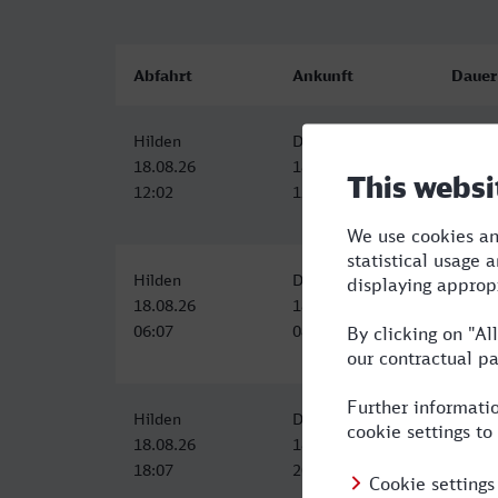
Abfahrt
Ankunft
Dauer
Hilden
Dorsten
1:31
18.08.26
18.08.26
12:02
13:33
Hilden
Dorsten
1:54
18.08.26
18.08.26
06:07
08:01
Hilden
Dorsten
1:54
18.08.26
18.08.26
18:07
20:01