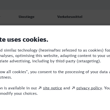
r
Umstiege
Verkehrsmittel
3
ERB,ARV,ICE
2
RB,ARV,ICE
2
RB,ARV,ICE