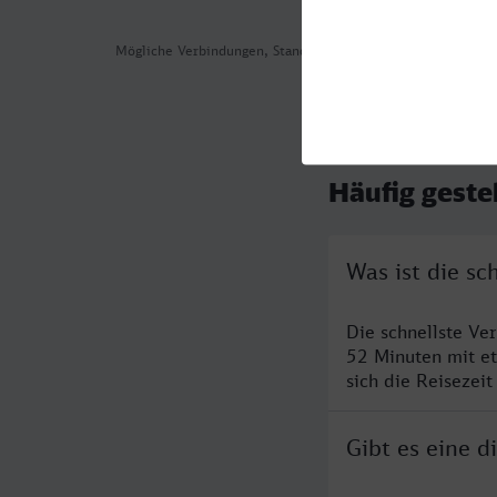
Mögliche Verbindungen, Stand: 2026-08-05 04:33
Häufig geste
Was ist die s
Die schnellste V
52 Minuten mit e
sich die Reisezeit
Gibt es eine 