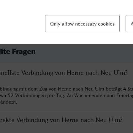
llte Fragen
chnellste Verbindung von Herne nach Neu-Ulm?
erbindung mit dem Zug von Herne nach Neu-Ulm beträgt 4 S
twa 52 Verbindungen pro Tag. An Wochenenden und Feierta
 ändern.
direkte Verbindung von Herne nach Neu-Ulm?