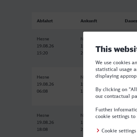
Abfahrt
Ankunft
Daue
Herne
Neu-Ulm
4:52
19.08.26
19.08.26
15:20
20:12
Herne
Neu-Ulm
5:14
19.08.26
19.08.26
06:08
11:22
Herne
Neu-Ulm
5:19
19.08.26
19.08.26
18:08
23:27