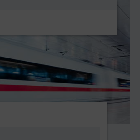
Metanavigatio