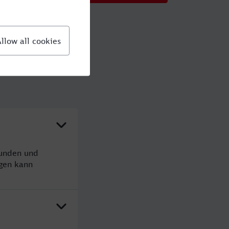
tunden und
gen kann