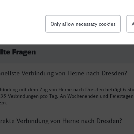
llte Fragen
chnellste Verbindung von Herne nach Dresden?
rbindung mit dem Zug von Herne nach Dresden beträgt 6 St
 35 Verbindungen pro Tag. An Wochenenden und Feiertagen 
ern.
direkte Verbindung von Herne nach Dresden?