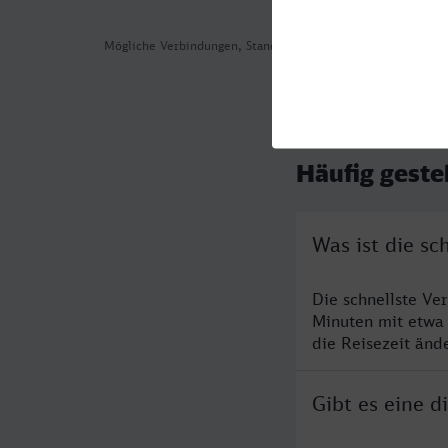
Mögliche Verbindungen, Stand: 2026-08-01 03:33
Häufig geste
Was ist die s
Die schnellste Ve
Minuten mit etwa
die Reisezeit änd
Gibt es eine 