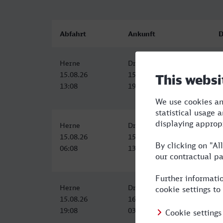
Abfahrt
Ankunft
D
Herne
Dresden Hbf
6
15.08.26
15.08.26
13:08
19:20
Herne
Dresden Hbf
7
15.08.26
15.08.26
06:08
13:44
Herne
Dresden Hbf
7
15.08.26
16.08.26
19:08
03:07