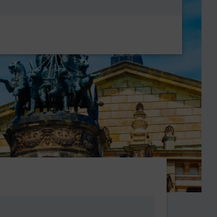
Metanavigatio