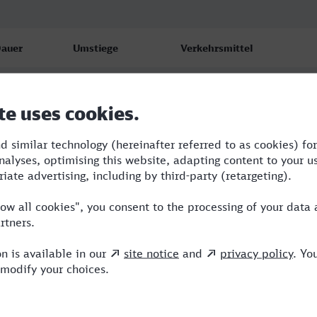
auer
Umstiege
Verkehrsmittel
:12
1
RB,ICE
:36
3
RB,CAN,NX,ICE
:59
2
RB,RJ,ICE