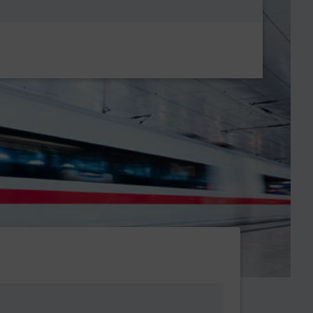
Metanavigatio