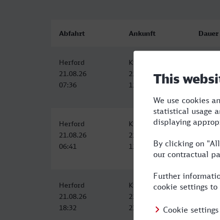
Abfahrt
Ankunft
Dauer
Herford
Kiel Hbf
4:07
21.08.26
21.08.26
07:36
11:43
Herford
Kiel Hbf
5:02
21.08.26
21.08.26
06:41
11:43
Herford
Kiel Hbf
5:24
21.08.26
21.08.26
18:32
23:56