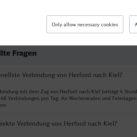
llte Fragen
hnellste Verbindung von Herford nach Kiel?
rbindung mit dem Zug von Herford nach Kiel beträgt 4 Stun
 48 Verbindungen pro Tag. An Wochenenden und Feiertagen 
ern.
irekte Verbindung von Herford nach Kiel?