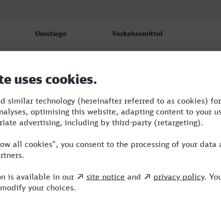
Umstiege
Verkehrsmittel
2
RB,WFB,ICE
1
WFB,ICE
3
RE,ERB,ICE,ERX