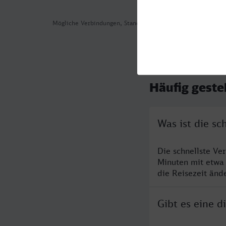
Mögliche Verbindungen, Stand: 2026-08-07 00:52
Häufig geste
Was ist die sc
Die schnellste Ve
Minuten mit etwa
die Reisezeit änd
Gibt es eine d