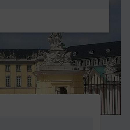
Metanavigatio