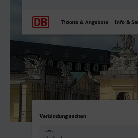
Hauptnavigation
Tickets & Angebote
Info & Se
Herford - Karlsruhe Hbf
Verbindung suchen
Start