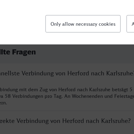
llte Fragen
hnellste Verbindung von Herford nach Karlsruhe
rbindung mit dem Zug von Herford nach Karlsruhe beträgt 5
wa 58 Verbindungen pro Tag. An Wochenenden und Feiertage
ern.
irekte Verbindung von Herford nach Karlsruhe?