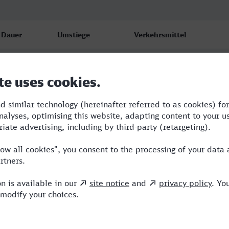
Dauer
Umstiege
Verkehrsmittel
5:07
1
NX,ICE
5:22
4
ERB,ICE
5:15
2
NX,ICE