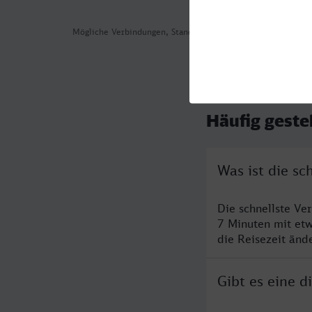
Mögliche Verbindungen, Stand: 2026-08-04 04:43
Häufig geste
Was ist die sc
Die schnellste Ve
7 Minuten mit et
die Reisezeit änd
Gibt es eine d