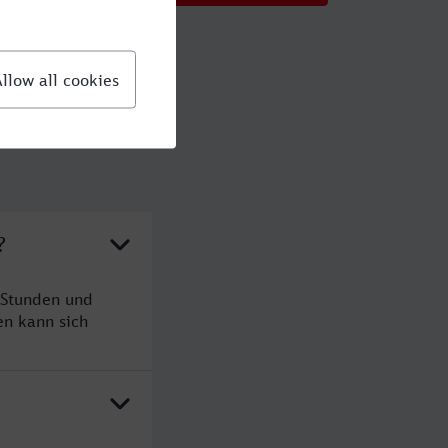
?
 Stunden und
n kann sich