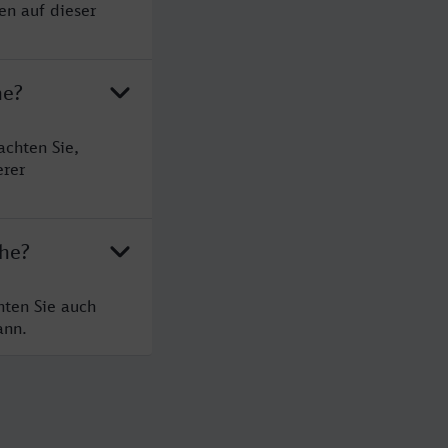
en auf dieser
he?
achten Sie,
erer
uhe?
hten Sie auch
ann.