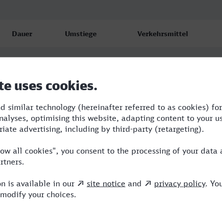
Dauer
Umstiege
Verkehrsmittel
2:07
3
RE,S,ICE
2:07
3
RE,ICE
2:18
3
RB,RE,ICE