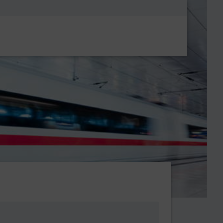
Metanavigatio