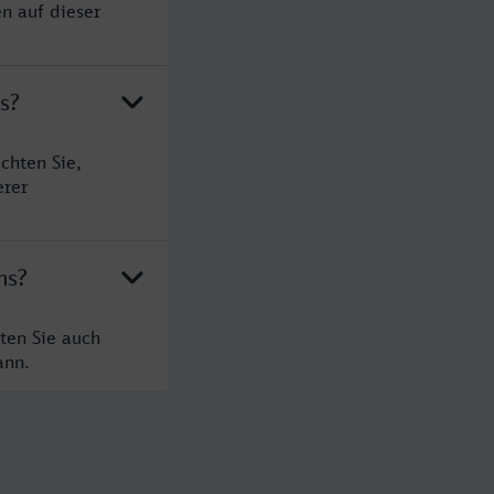
n auf dieser
s?
chten Sie,
erer
ms?
ten Sie auch
ann.