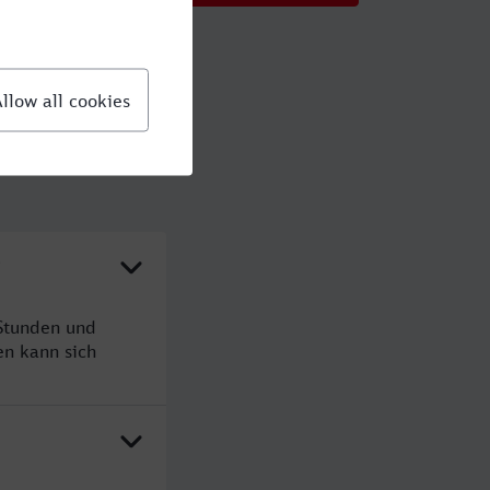
?
Stunden und
n kann sich