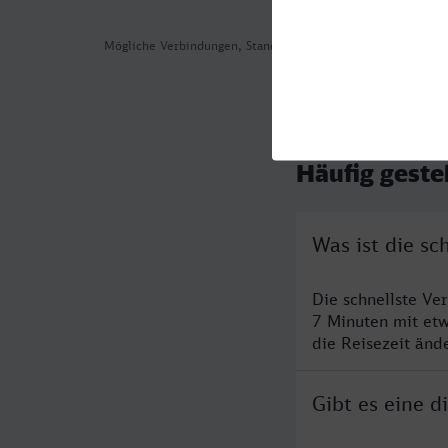
Mögliche Verbindungen, Stand: 2026-08-06 02:01
Häufig geste
Was ist die s
Die schnellste Ve
7 Minuten mit et
die Reisezeit änd
Gibt es eine 