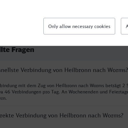
llte Fragen
chnellste Verbindung von Heilbronn nach Worms
rbindung mit dem Zug von Heilbronn nach Worms beträgt 2 
wa 46 Verbindungen pro Tag. An Wochenenden und Feiertage
ern.
direkte Verbindung von Heilbronn nach Worms?