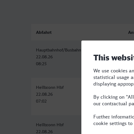
Abfahrt
An
Hauptbahnhof/Busbahnhof, Heilbronn
Pl
22.08.26
22
08:25
14
Heilbronn Hbf
Pl
22.08.26
22
07:02
13
Heilbronn Hbf
Pla
22.08.26
23