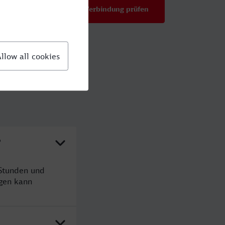
Verbindung prüfen
für Preise ab 67,98 €
?
 Stunden und
gen kann