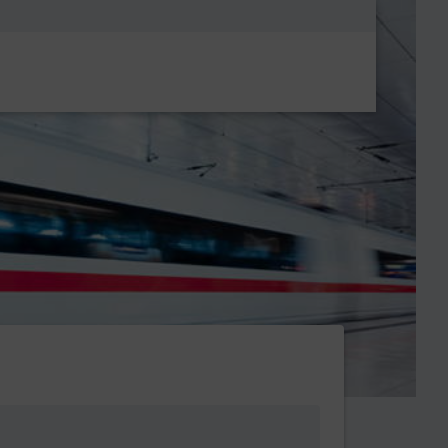
Metanavigatio
 ob Bf (Busbahnhof)