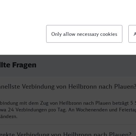
:44
llte Fragen
chnellste Verbindung von Heilbronn nach Plauen
rbindung mit dem Zug von Heilbronn nach Plauen beträgt 5
twa 24 Verbindungen pro Tag. An Wochenenden und Feierta
 ändern.
direkte Verbindung von Heilbronn nach Plauen?