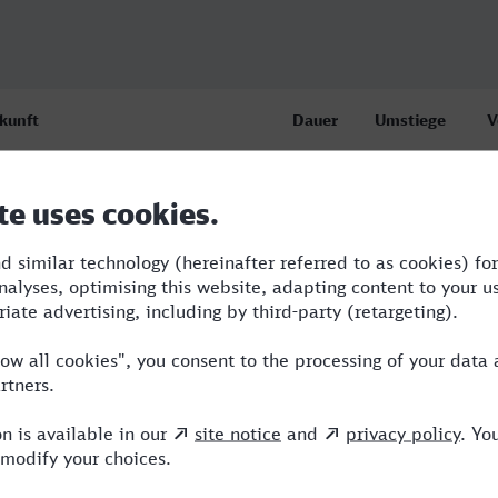
kunft
Dauer
Umstiege
V
auen (Vogtl) ob Bf (Busbahnhof)
5:49
5
B
.08.26
:14
auen (Vogtl) ob Bf (Busbahnhof)
6:12
4
B
.08.26
:14
uen (Vogtl) ob Bf
11:37
3
R
.08.26