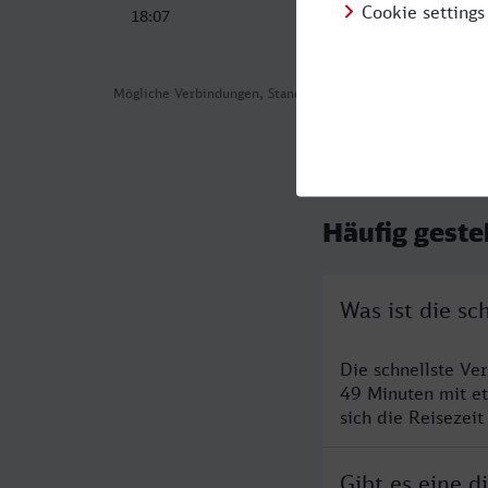
18:07
05
Mögliche Verbindungen, Stand: 2026-08-08 03:10
Häufig geste
Was ist die s
Die schnellste Ve
49 Minuten mit e
sich die Reisezeit
Gibt es eine 