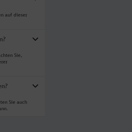
n auf dieser
n?
chten Sie,
erer
en?
ten Sie auch
ann.