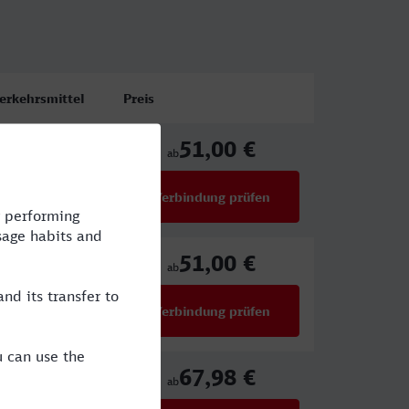
erkehrsmittel
Preis
51,00 €
US,RE,ARV
ab
Verbindung prüfen
für Preise ab 51,00 €
51,00 €
US,RE,ARV
ab
Verbindung prüfen
für Preise ab 51,00 €
67,98 €
E,ICE,MRB
ab