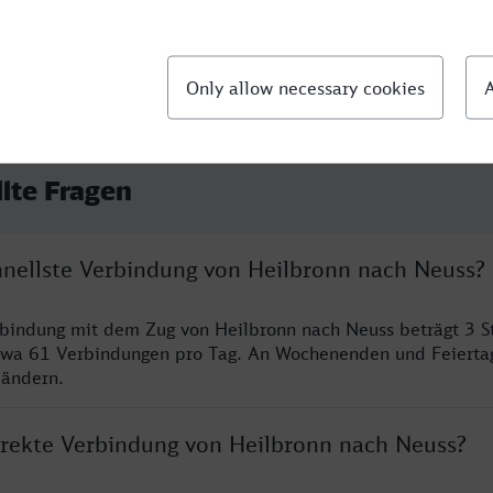
llte Fragen
chnellste Verbindung von Heilbronn nach Neuss?
rbindung mit dem Zug von Heilbronn nach Neuss beträgt 3 
twa 61 Verbindungen pro Tag. An Wochenenden und Feierta
 ändern.
direkte Verbindung von Heilbronn nach Neuss?