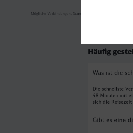
Mögliche Verbindungen, Stand: 2026-07-29 01:02
Häufig geste
Was ist die s
Die schnellste Ve
48 Minuten mit e
sich die Reisezeit
Gibt es eine 