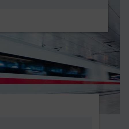
Metanavigatio