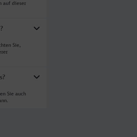
n auf dieser
s?
hten Sie,
erer
s?
en Sie auch
ann.