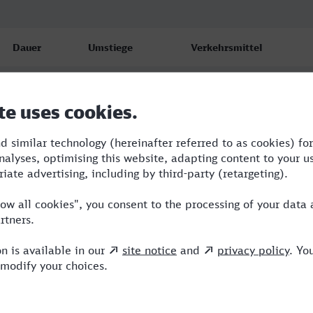
Dauer
Umstiege
Verkehrsmittel
3:48
3
R,RE,ICE
4:02
3
RE,ERB,ICE
4:26
4
RE,ICE,NX