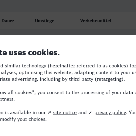
Dauer
Umstiege
Verkehrsmittel
4:29
3
RE,RRB,ICE
4:34
3
RE,RRB,ICE
5:31
4
RE,RRB,ICE,NX