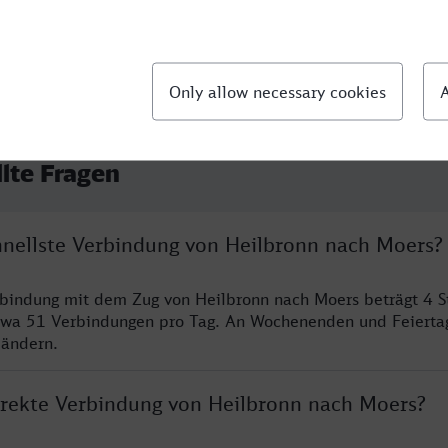
llte Fragen
chnellste Verbindung von Heilbronn nach Moers?
rbindung mit dem Zug von Heilbronn nach Moers beträgt 4 
twa 51 Verbindungen pro Tag. An Wochenenden und Feierta
 ändern.
direkte Verbindung von Heilbronn nach Moers?