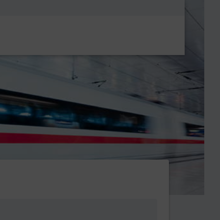
Metanavigatio