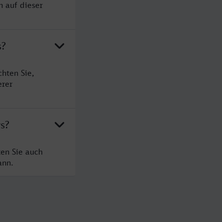
n auf dieser
s?
hten Sie,
erer
s?
ten Sie auch
ann.