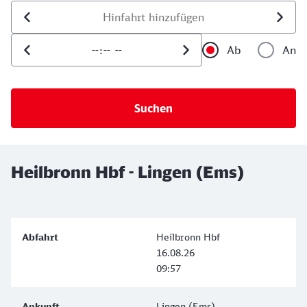
Datum der Hinfahrt
Uhrzeit der Hinfahrt
Ab
An
Uhrzeit als 
Uh
Heilbronn Hbf - Lingen (Ems)
Heilbronn Hbf
16.08.26
09:57
Lingen (Ems)