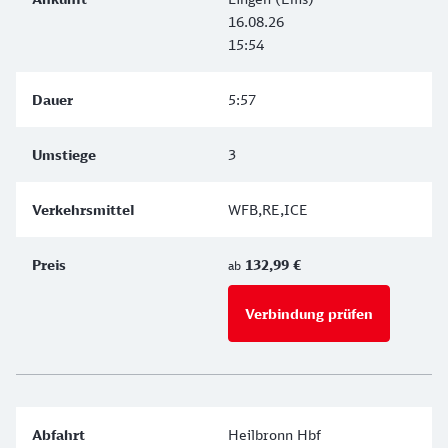
16.08.26
15:54
5:57
3
WFB,RE,ICE
132,99 €
ab
Verbindung prüfen
für Preise 
Heilbronn Hbf