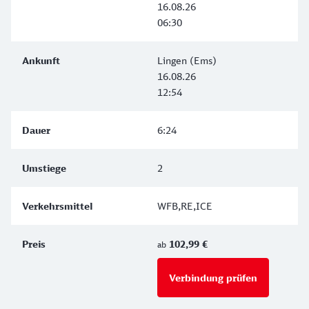
16.08.26
06:30
Lingen (Ems)
16.08.26
12:54
6:24
2
WFB,RE,ICE
102,99 €
ab
Verbindung prüfen
für Preise 