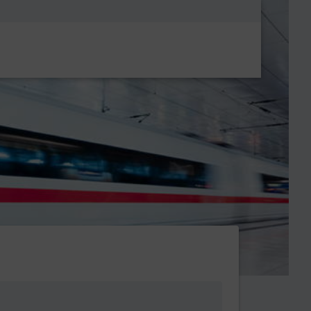
Metanavigatio