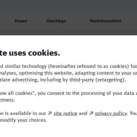
Dauer
Umstiege
Verkehrsmittel
6:15
2
S,ICE
8:04
2
RE,ICE
7:48
2
RE,ICE