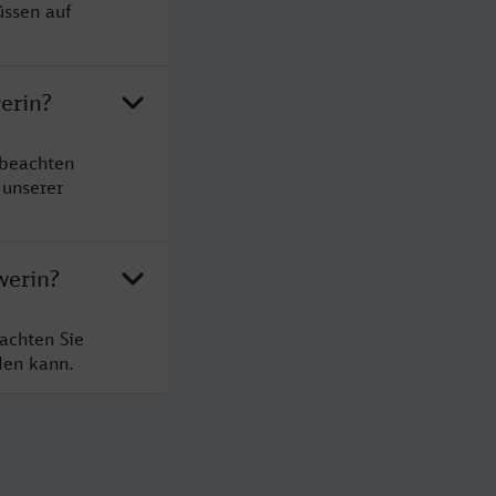
üssen auf
erin?
 beachten
 unserer
werin?
achten Sie
den kann.