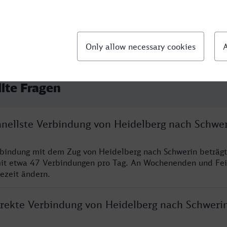
llte Fragen
chnellste Verbindung von Heidelberg nach Schwe
rbindung mit dem Zug von Heidelberg nach Schwerin beträg
it etwa 47 Verbindungen pro Tag. An Wochenenden und Fei
sezeit ändern.
direkte Verbindung von Heidelberg nach Schweri