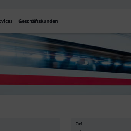
rvices
Geschäftskunden
 Hbf
Ziel