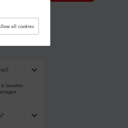
rin?
t 6 Stunden
ertagen
n?