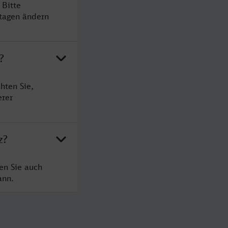
 Bitte
rtagen ändern
?
hten Sie,
erer
z?
en Sie auch
ann.