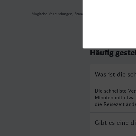
Mögliche Verbindungen, Stand: 2026-08-06 01:49
Häufig geste
Was ist die s
Die schnellste Ve
Minuten mit etwa
die Reisezeit änd
Gibt es eine 