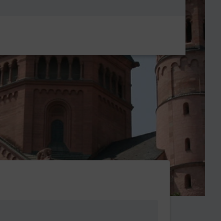
Metanavigatio