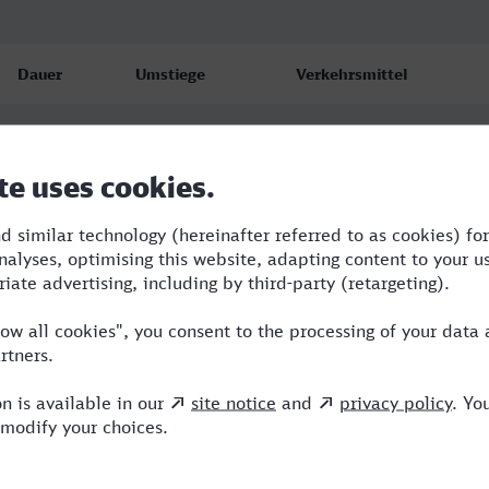
Dauer
Umstiege
Verkehrsmittel
3:05
1
VLX,ICE
3:18
1
VLX,ICE
3:20
1
ICE,VIA