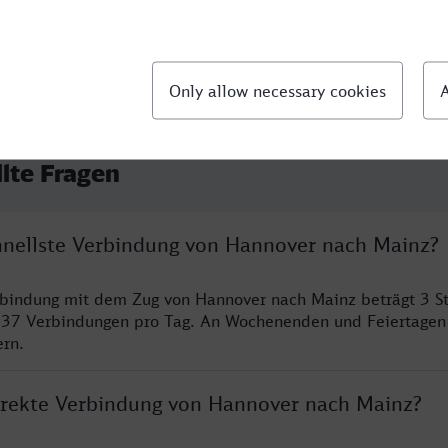
llte Fragen
chnellste Verbindung von Hannover nach Mainz?
rbindung mit dem Zug von Hannover nach Mainz beträgt 3 S
 37 Verbindungen pro Tag. An Wochenenden und Feiertagen 
ern.
direkte Verbindung von Hannover nach Mainz?