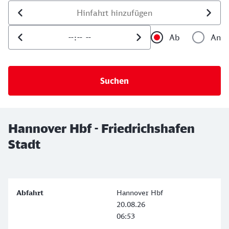
Datum der Hinfahrt
Uhrzeit der Hinfahrt
Ab
An
Uhrzeit als 
Uh
Hannover Hbf - Friedrichshafen
Stadt
Hannover Hbf
20.08.26
06:53