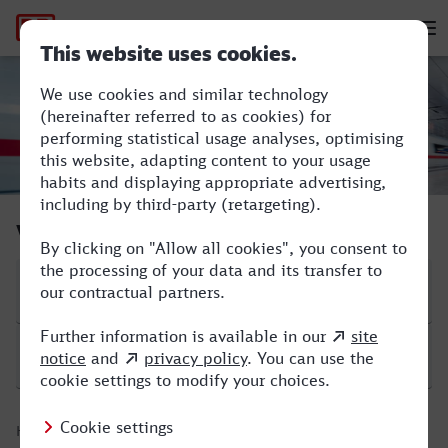
Hauptnavigation
M
Hanau Hbf - Speyer Hbf
Verbindung suchen
Start
Ziel
Hinfahrt