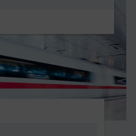
Metanavigatio