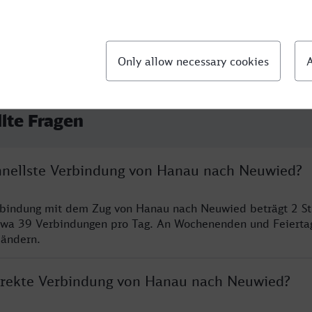
llte Fragen
chnellste Verbindung von Hanau nach Neuwied?
erbindung mit dem Zug von Hanau nach Neuwied beträgt 2 S
twa 39 Verbindungen pro Tag. An Wochenenden und Feierta
 ändern.
direkte Verbindung von Hanau nach Neuwied?