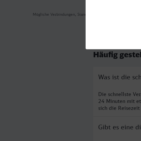
Mögliche Verbindungen, Stand: 2026-08-04 00:31
Häufig geste
Was ist die s
Die schnellste V
24 Minuten mit e
sich die Reisezeit
Gibt es eine 