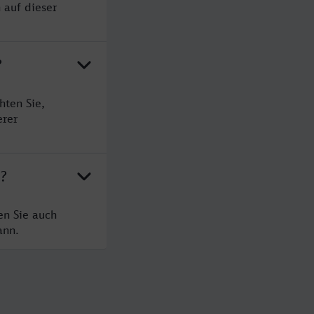
 auf dieser
?
hten Sie,
erer
d?
en Sie auch
ann.