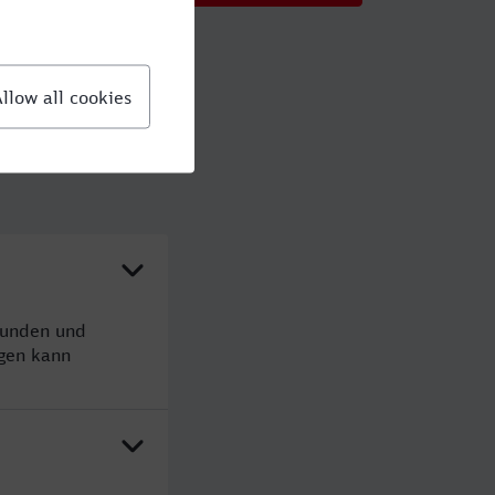
tunden und
gen kann