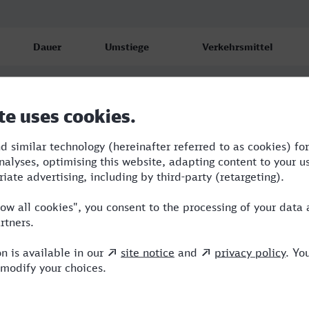
Dauer
Umstiege
Verkehrsmittel
2:24
1
BUS,ICE
2:41
2
BUS,RE
2:53
2
BUS,RE,HLB