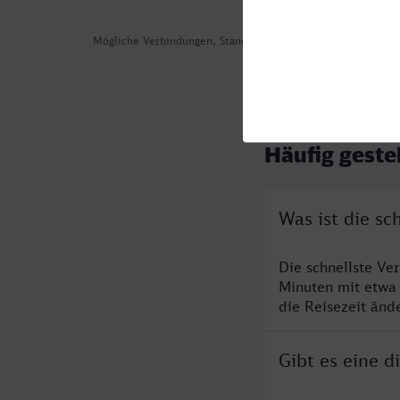
Mögliche Verbindungen, Stand: 2026-08-05 01:12
Häufig geste
Was ist die s
Die schnellste Ve
Minuten mit etwa
die Reisezeit änd
Gibt es eine 