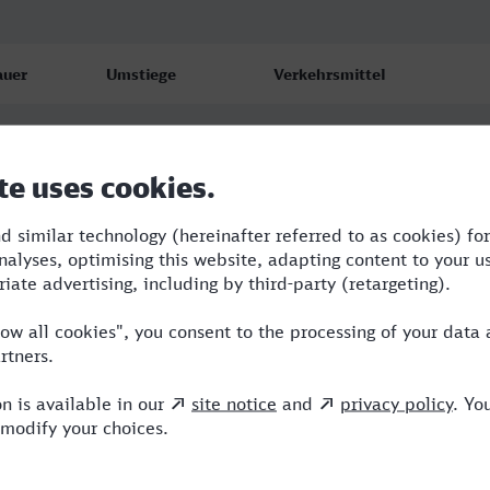
auer
Umstiege
Verkehrsmittel
18
1
RB,ECE
32
1
RE,ICE
34
1
RE,ICE