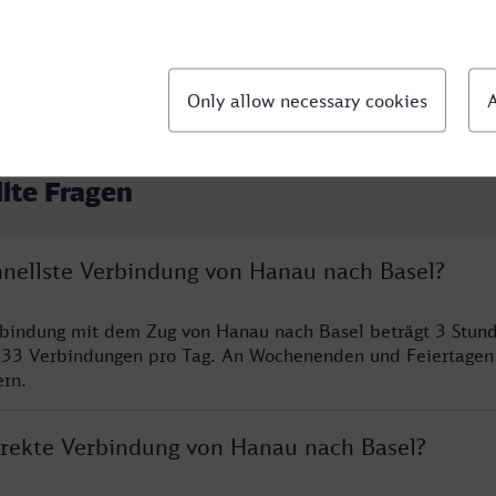
llte Fragen
chnellste Verbindung von Hanau nach Basel?
rbindung mit dem Zug von Hanau nach Basel beträgt 3 Stun
 33 Verbindungen pro Tag. An Wochenenden und Feiertagen 
ern.
direkte Verbindung von Hanau nach Basel?