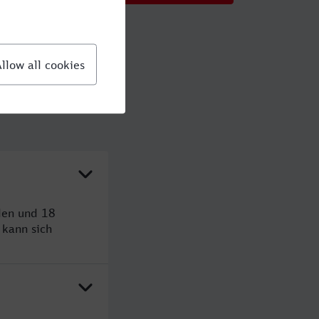
den und 18
kann sich