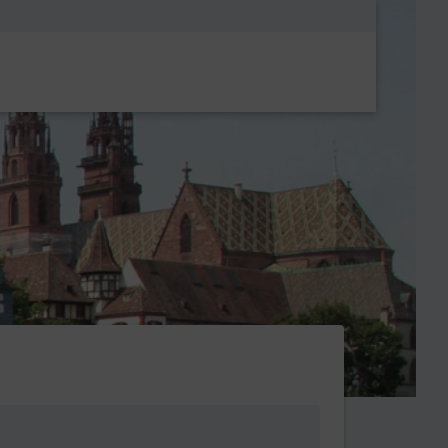
Metanavigatio