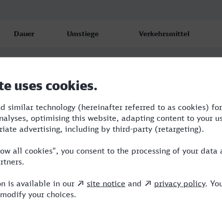
Dauer
Umstiege
Verkehrsmittel
6:47
2
RE,SBH,ICE
7:08
2
RB,RE,ICE
11:36
3
RB,SWE,RE,ICE