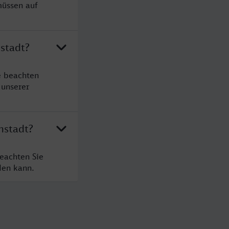
müssen auf
stadt?
e beachten
 unserer
nstadt?
eachten Sie
den kann.