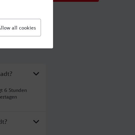
tadt?
gt 6 Stunden
ertagen
dt?