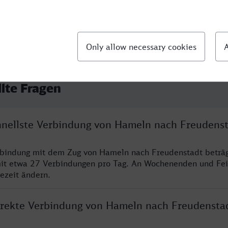
llte Fragen
chnellste Verbindung von Hameln nach Freudens
erbindung mit dem Zug von Hameln nach Freudenstadt beträ
it etwa 27 Verbindungen pro Tag. An Wochenenden und Fei
sezeit ändern.
direkte Verbindung von Hameln nach Freudensta