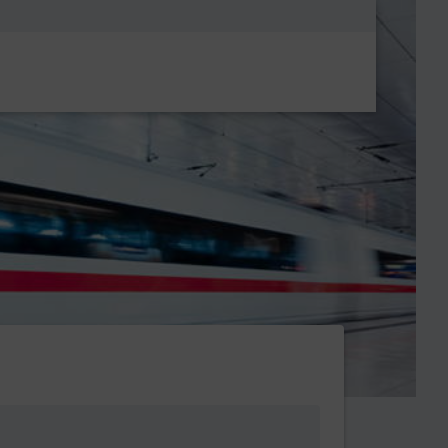
Metanavigatio