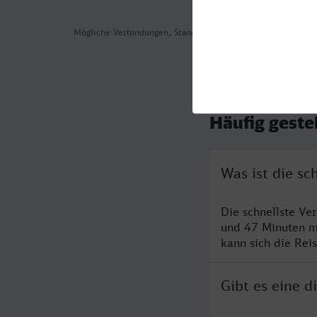
Mögliche Verbindungen, Stand: 2026-08-04 06:01
Häufig geste
Was ist die s
Die schnellste V
und 47 Minuten m
kann sich die Rei
Gibt es eine 