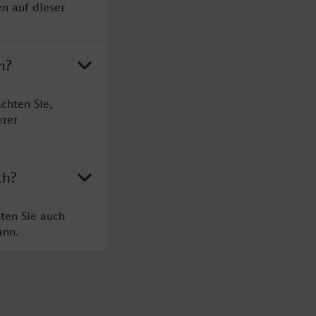
n auf dieser
h?
chten Sie,
erer
th?
ten Sie auch
ann.