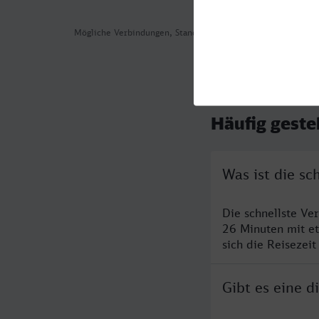
Mögliche Verbindungen, Stand: 2026-08-05 01:54
Häufig geste
Was ist die s
Die schnellste V
26 Minuten mit e
sich die Reisezeit
Gibt es eine 