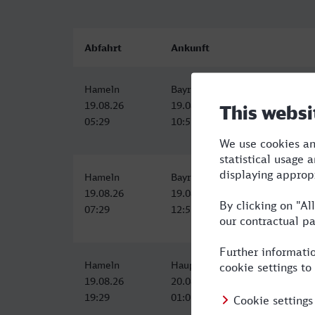
Abfahrt
Ankunft
Hameln
Bayreuth Hbf
19.08.26
19.08.26
05:29
10:55
Hameln
Bayreuth Hbf
19.08.26
19.08.26
07:29
12:55
Hameln
Hauptbahnhof, Bayreuth
19.08.26
20.08.26
19:29
01:05