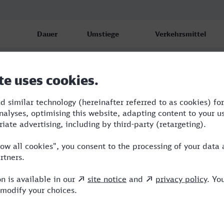
Dauer
Umstiege
Verkehrsmittel
5:26
4
RB,RE,ICE
5:26
4
RB,RE,ICE
5:36
3
RB,BUS,RE,ICE