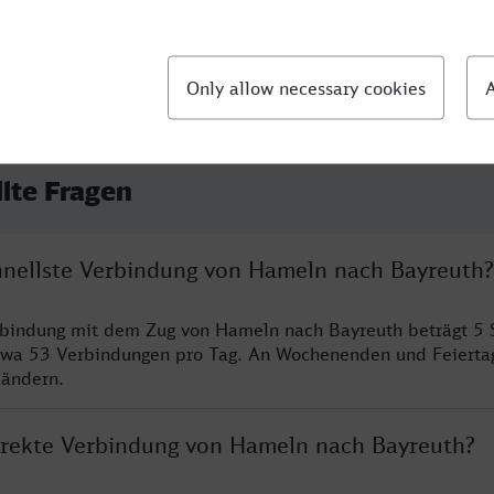
llte Fragen
chnellste Verbindung von Hameln nach Bayreuth?
erbindung mit dem Zug von Hameln nach Bayreuth beträgt 5
twa 53 Verbindungen pro Tag. An Wochenenden und Feierta
 ändern.
direkte Verbindung von Hameln nach Bayreuth?