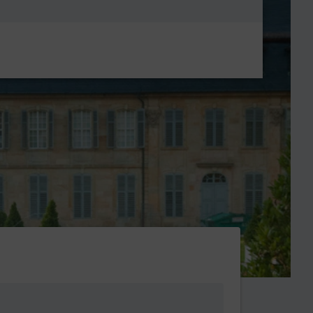
Metanavigatio